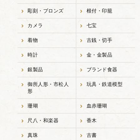
彫刻・ブロンズ
根付・印籠
カメラ
七宝
着物
古銭・切手
時計
金・金製品
銀製品
ブランド食器
御所人形・市松人
玩具・鉄道模型
形
珊瑚
血赤珊瑚
尺八・和楽器
香木
真珠
古書