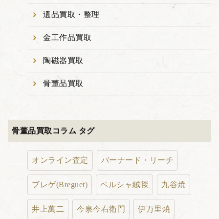
遺品買取・整理
金工作品買取
陶磁器買取
骨董品買取
骨董品買取コラム タグ
オンライン査定
バーナード・リーチ
ブレゲ(Breguet)
ペルシャ絨毯
九谷焼
井上萬二
今泉今右衛門
伊万里焼