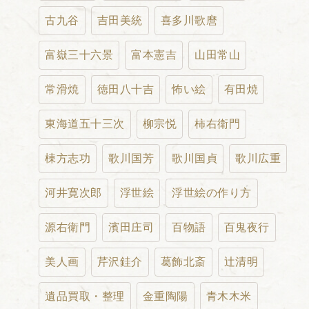
古九谷
吉田美統
喜多川歌麿
富嶽三十六景
富本憲吉
山田常山
常滑焼
徳田八十吉
怖い絵
有田焼
東海道五十三次
柳宗悦
柿右衛門
棟方志功
歌川国芳
歌川国貞
歌川広重
河井寛次郎
浮世絵
浮世絵の作り方
源右衛門
濱田庄司
百物語
百鬼夜行
美人画
芹沢銈介
葛飾北斎
辻清明
遺品買取・整理
金重陶陽
青木木米