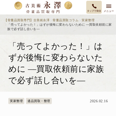
タップで発信
メニュー
【骨董品買取専門】古美術永澤
骨董品買取コラム
実家整理
「売ってよかった！」はずが後悔に変わらないために ―買取依頼前に家
族で必ず話し合いを―
「売ってよかった！」は
ずが後悔に変わらないた
めに ―買取依頼前に家族
で必ず話し合いを―
実家整理
遺品買取・整理
2026.02.16