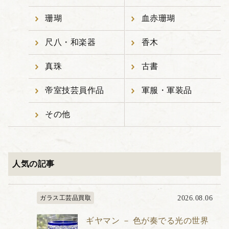
珊瑚
血赤珊瑚
尺八・和楽器
香木
真珠
古書
帝室技芸員作品
軍服・軍装品
その他
人気の記事
ガラス工芸品買取
2026.08.06
ギヤマン － 色が奏でる光の世界