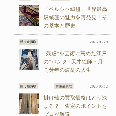
「ペルシャ絨毯」世界最高
級絨毯の魅力を再発見！そ
の基本と歴史
浮世絵買取
2026.05.29
“残虐”を芸術に高めた江戸
の“パンク” 天才絵師・月
岡芳年の波乱の人生
掛け軸買取
骨董品買取
2025.06.12
掛け軸の買取価格はどう決
まる？ 査定のポイントを
プロが解説