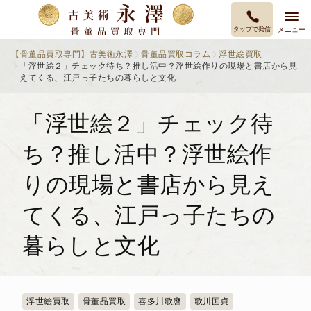
タップで発信
メニュー
【骨董品買取専門】古美術永澤
骨董品買取コラム
浮世絵買取
「浮世絵２」チェック待ち？推し活中？浮世絵作りの現場と書店から見
えてくる、江戸っ子たちの暮らしと文化
「浮世絵２」チェック待
ち？推し活中？浮世絵作
りの現場と書店から見え
てくる、江戸っ子たちの
暮らしと文化
浮世絵買取
骨董品買取
喜多川歌麿
歌川国貞