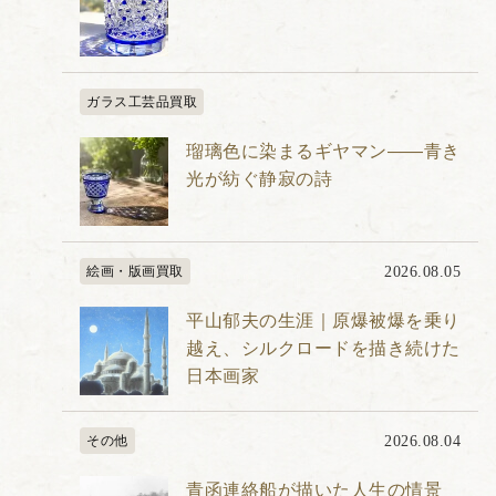
ガラス工芸品買取
瑠璃色に染まるギヤマン――青き
光が紡ぐ静寂の詩
絵画・版画買取
2026.08.05
平山郁夫の生涯｜原爆被爆を乗り
越え、シルクロードを描き続けた
日本画家
その他
2026.08.04
青函連絡船が描いた人生の情景