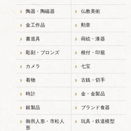
陶器・陶磁器
仏教美術
金工作品
勲章
書道具
蒔絵・漆器
彫刻・ブロンズ
根付・印籠
カメラ
七宝
着物
古銭・切手
時計
金・金製品
銀製品
ブランド食器
御所人形・市松人
玩具・鉄道模型
形