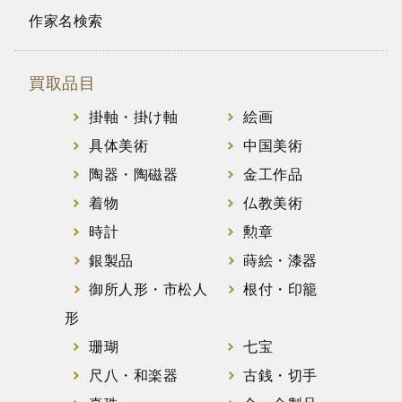
作家名検索
買取品目
掛軸・掛け軸
絵画
具体美術
中国美術
陶器・陶磁器
金工作品
着物
仏教美術
時計
勲章
銀製品
蒔絵・漆器
御所人形・市松人
根付・印籠
形
珊瑚
七宝
尺八・和楽器
古銭・切手