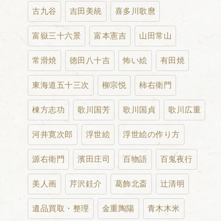
古九谷
吉田美統
喜多川歌麿
富嶽三十六景
富本憲吉
山田常山
常滑焼
徳田八十吉
怖い絵
有田焼
東海道五十三次
柳宗悦
柿右衛門
棟方志功
歌川国芳
歌川国貞
歌川広重
河井寛次郎
浮世絵
浮世絵の作り方
源右衛門
濱田庄司
百物語
百鬼夜行
美人画
芹沢銈介
葛飾北斎
辻清明
遺品買取・整理
金重陶陽
青木木米