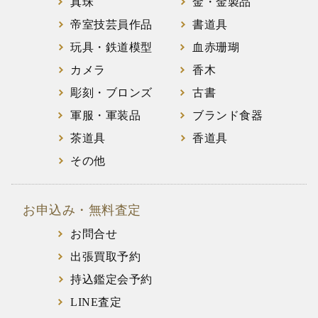
真珠
金・金製品
帝室技芸員作品
書道具
玩具・鉄道模型
血赤珊瑚
カメラ
香木
彫刻・ブロンズ
古書
軍服・軍装品
ブランド食器
茶道具
香道具
その他
お申込み・無料査定
お問合せ
出張買取予約
持込鑑定会予約
LINE査定