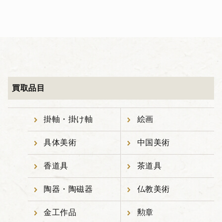
買取品目
掛軸・掛け軸
絵画
具体美術
中国美術
香道具
茶道具
陶器・陶磁器
仏教美術
金工作品
勲章