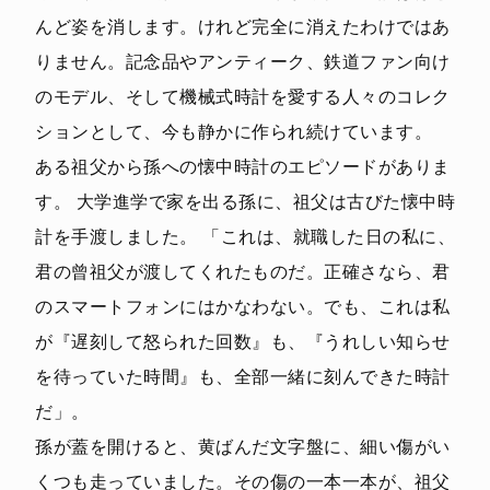
んど姿を消します。けれど完全に消えたわけではあ
りません。記念品やアンティーク、鉄道ファン向け
のモデル、そして機械式時計を愛する人々のコレク
ションとして、今も静かに作られ続けています。
ある祖父から孫への懐中時計のエピソードがありま
す。 大学進学で家を出る孫に、祖父は古びた懐中時
計を手渡しました。 「これは、就職した日の私に、
君の曾祖父が渡してくれたものだ。正確さなら、君
のスマートフォンにはかなわない。でも、これは私
が『遅刻して怒られた回数』も、『うれしい知らせ
を待っていた時間』も、全部一緒に刻んできた時計
だ」。
孫が蓋を開けると、黄ばんだ文字盤に、細い傷がい
くつも走っていました。その傷の一本一本が、祖父