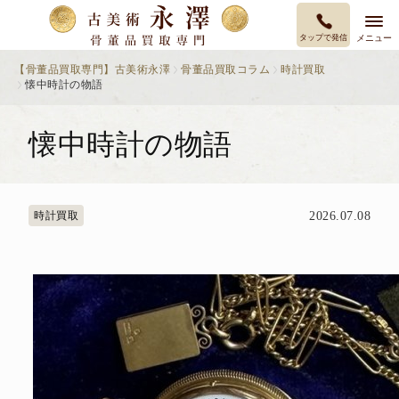
タップで発信
メニュー
【骨董品買取専門】古美術永澤
骨董品買取コラム
時計買取
懐中時計の物語
懐中時計の物語
時計買取
2026.07.08