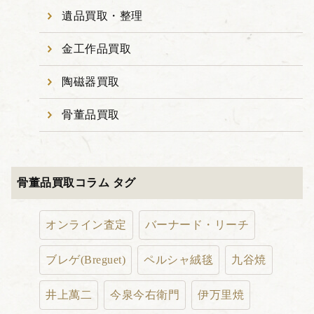
遺品買取・整理
金工作品買取
陶磁器買取
骨董品買取
骨董品買取コラム タグ
オンライン査定
バーナード・リーチ
ブレゲ(Breguet)
ペルシャ絨毯
九谷焼
井上萬二
今泉今右衛門
伊万里焼