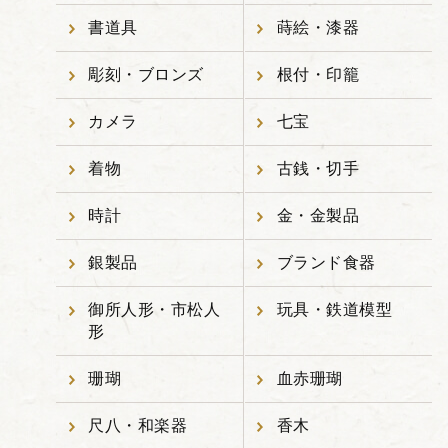
書道具
蒔絵・漆器
彫刻・ブロンズ
根付・印籠
カメラ
七宝
着物
古銭・切手
時計
金・金製品
銀製品
ブランド食器
御所人形・市松人
玩具・鉄道模型
形
珊瑚
血赤珊瑚
尺八・和楽器
香木