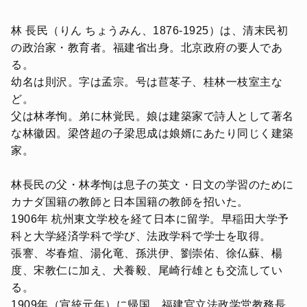
林 長民（りん ちょうみん、1876-1925）は、清末民初
の政治家・教育者。福建省出身。北京政府の要人であ
る。
幼名は則沢。字は孟宗。号は苣苳子、桂林一枝室主な
ど。
父は林孝恂。弟に林覚民。娘は建築家で詩人として著名
な林徽因。梁啓超の子梁思成は娘婿にあたり同じく建築
家。
林長民の父・林孝恂は息子の英文・日文の学習のために
カナダ国籍の教師と日本国籍の教師を招いた。
1906年 杭州東文学校を経て日本に留学。早稲田大学予
科と大学経済学科で学び、法政学科で学士を取得。
張謇、岑春煊、湯化竜、孫洪伊、劉崇佑、徐仏蘇、楊
度、宋教仁に加え、犬養毅、尾崎行雄とも交流してい
る。
1909年（宣統元年）に帰国。福建官立法政学堂教務長