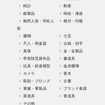
時計
勲章
銀製品
蒔絵・漆器
御所人形・市松人
根付・印籠
形
珊瑚
七宝
尺八・和楽器
古銭・切手
真珠
金・金製品
帝室技芸員作品
書道具
玩具・鉄道模型
血赤珊瑚
カメラ
香木
彫刻・ブロンズ
古書
軍服・軍装品
ブランド食器
茶道具
香道具
その他