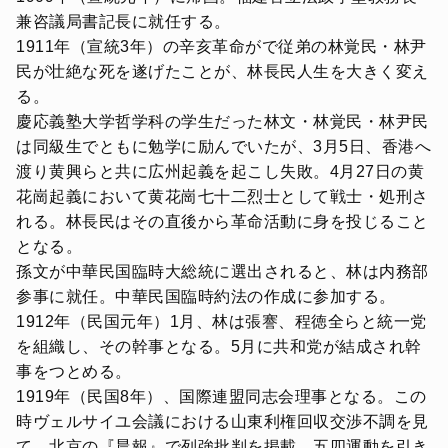
兼咨議局書記長に就任する。
1911年（宣統3年）の辛亥革命がで従弟の林覚民・林尹
民が壮絶な死を遂げたことが、林長民人生を大きく変え
る。
慶応義塾大学哲学科の学生だった林文・林覚民・林尹民
は同級生でともに勉学に励んでいたが、3月5日、香港へ
渡り黄興らと共に広州起義を起こし失敗。4月27日の黄
花崗起義において黄花崗七十二烈士として戦士・処刑さ
れる。林長民はその直後から革命活動に身を投じること
となる。
孫文が中華民国臨時大総統に選出されると、林は内務部
参事に就任。中華民国臨時約法の作成に参加する。
1912年（民国元年）1月、林は張謇、程徳全らと統一党
を組織し、その幹事となる。5月に共和党が結成され幹
事をつとめる。
1919年（民国8年）、国際連盟同志会理事となる。この
時ヴェルサイユ会議における山東利権回収交渉不調を見
て、北京の『晨報』で列強批判を掲載。五四運動を引き