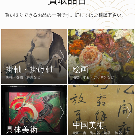
買い取りできるお品の一例です。詳しくはご相談下さい。
掛軸・掛け軸
絵画
掛軸・巻物・屏風など
油絵・水彩・デッサンなど
中国美術
具体美術
絵画・書・陶磁器・銅器・ 漆器・玉