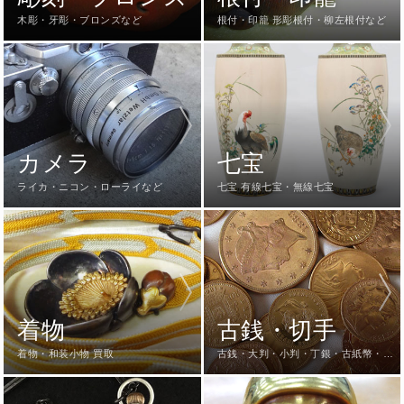
木彫・牙彫・ブロンズなど
根付・印籠 形彫根付・柳左根付など
カメラ
七宝
ライカ・ニコン・ローライなど
七宝 有線七宝・無線七宝
着物
古銭・切手
着物・和装小物 買取
古銭・大判・小判・丁銀・古紙幣・切
手など