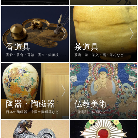
器・仏像・硯など
香道具
茶道具
香炉・香合・香箱・香木・銀葉挟・火
茶碗・釜・茶入・棗・茶杓など
道具一式など
陶器・陶磁器
仏教美術
日本の陶磁器・中国の陶磁器など
仏像彫刻・仏画など