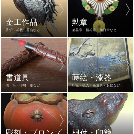
金工作品
勲章
香炉・花瓶・香合など
菊花章・桐花章・旭日章など
書道具
蒔絵・漆器
硯・筆・印材・紙など
印籠・硯入・茶道具・お盆など
彫刻・ブロンズ
根付・印籠