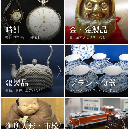
時計
金・金製品
時計 懐中時計・腕時計
金、金アクセサリーなど
銀製品
ブランド食器
銀瓶、銀杯、工芸品など
マイセン、バカラ、ヘレンドなど
御所人形・市松