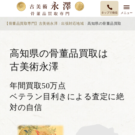
タップで発信
メニュー
【骨董品買取専門】古美術永澤
出張対応地域
高知県の骨董品買取
高知県の骨董品買取は
古美術永澤
年間買取50万点
ベテラン目利きによる査定に絶
対の自信