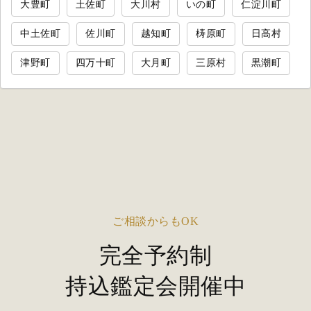
大豊町
土佐町
大川村
いの町
仁淀川町
中土佐町
佐川町
越知町
梼原町
日高村
津野町
四万十町
大月町
三原村
黒潮町
ご相談からもOK
完全予約制
持込鑑定会開催中