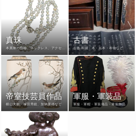
真珠
古書
本真珠の指輪、ネックレス、アクセサ
古書 和綴・本・拓本・巻物など
リーなど
帝室技芸員作品
軍服・軍装品
横山大観、塚田秀鏡、加納夏雄など
軍服・軍帽・軍装備品・軍装飾品