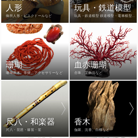
人形
玩具・鉄道模型
御所人形・ビスクドールなど
玩具・鉄道模型 鉄道模型・電車模型・
超合金ブリキなど
珊瑚
血赤珊瑚
珊瑚原木、帯留、アクセサリーなど
念珠、宝飾品など
尺八・和楽器
香木
尺八・琵琶・篠笛・笙
伽羅、沈香、白檀など