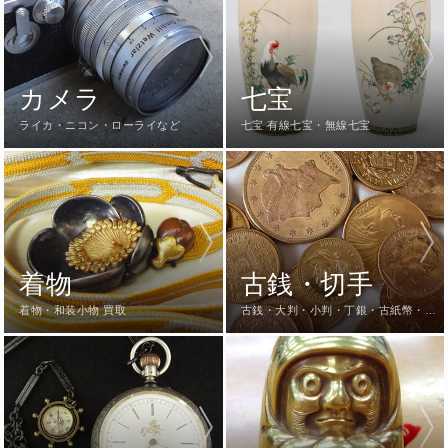
カメラ
七宝
ライカ・ニコン・ローライなど
七宝 有線七宝・無線七宝
着物
古銭・切手
着物・和装小物 買取
古銭・大判・小判・丁銀・古紙幣・切
手など