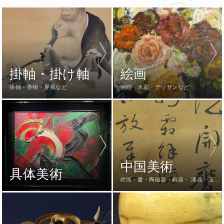
掛軸・掛け軸
絵画
掛軸・巻物・屏風など
油絵・水彩・デッサンなど
中国美術
具体美術
絵画・書・陶磁器・銅器・ 漆器・玉
器・仏像・硯など