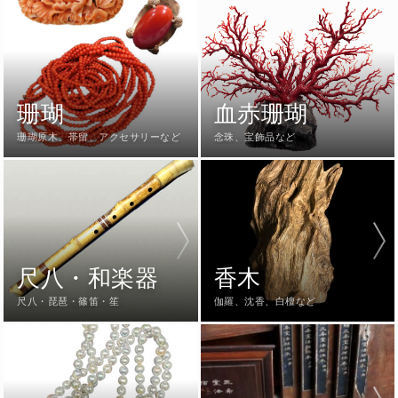
珊瑚
血赤珊瑚
珊瑚原木、帯留、アクセサリーなど
念珠、宝飾品など
尺八・和楽器
香木
尺八・琵琶・篠笛・笙
伽羅、沈香、白檀など