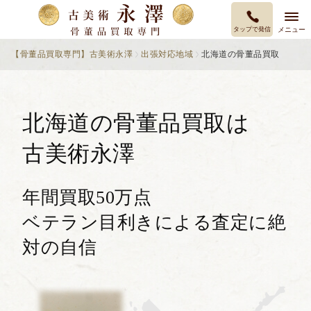
タップで発信
メニュー
【骨董品買取専門】古美術永澤
出張対応地域
北海道の骨董品買取
北海道の骨董品買取は
古美術永澤
年間買取50万点
ベテラン目利きによる査定に絶
対の自信