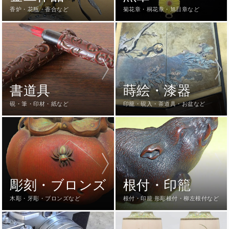
香炉・花瓶・香合など
菊花章・桐花章・旭日章など
書道具
蒔絵・漆器
硯・筆・印材・紙など
印籠・硯入・茶道具・お盆など
彫刻・ブロンズ
根付・印籠
木彫・牙彫・ブロンズなど
根付・印籠 形彫根付・柳左根付など