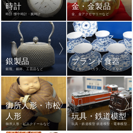
時計
金・金製品
時計 懐中時計・腕時計
金、金アクセサリーなど
銀製品
ブランド食器
銀瓶、銀杯、工芸品など
マイセン、バカラ、ヘレンドなど
御所人形・市松
人形
玩具・鉄道模型
御所人形・ビスクドールなど
玩具・鉄道模型 鉄道模型・電車模型・
超合金ブリキなど