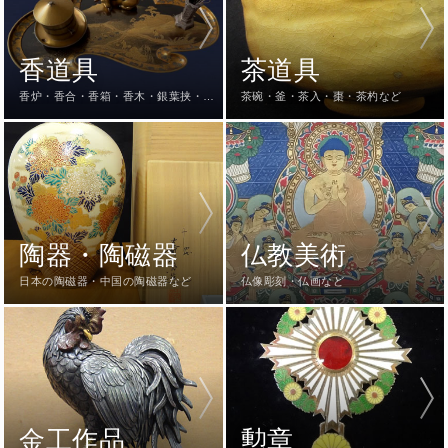
香道具
茶道具
香炉・香合・香箱・香木・銀葉挟・火
茶碗・釜・茶入・棗・茶杓など
道具一式など
陶器・陶磁器
仏教美術
日本の陶磁器・中国の陶磁器など
仏像彫刻・仏画など
金工作品
勲章