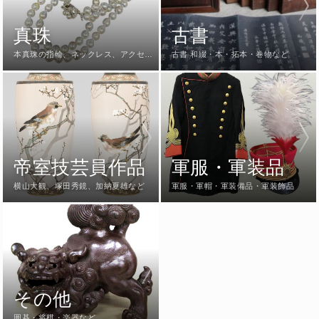
真珠
古書
本真珠の指輪、ネックレス、アクセサ
古書 和綴・本・拓本・巻物など
リーなど
帝室技芸員作品
軍服・軍装品
横山大観、塚田秀鏡、加納夏雄など
軍服・軍帽・軍装備品・軍装飾品
その他
囲碁・将棋・楽器など