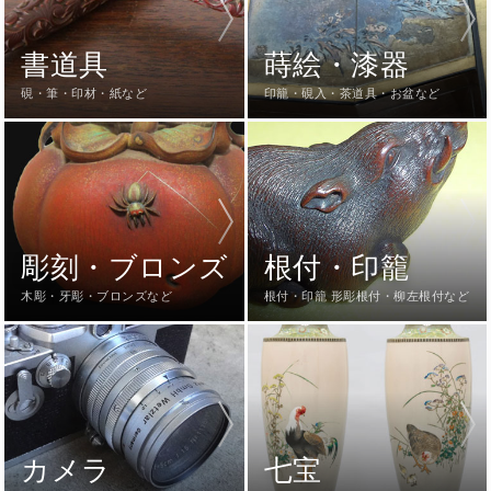
書道具
蒔絵・漆器
硯・筆・印材・紙など
印籠・硯入・茶道具・お盆など
彫刻・ブロンズ
根付・印籠
木彫・牙彫・ブロンズなど
根付・印籠 形彫根付・柳左根付など
カメラ
七宝