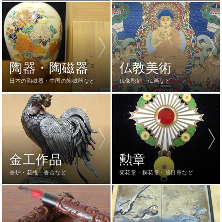
陶器・陶磁器
仏教美術
日本の陶磁器・中国の陶磁器など
仏像彫刻・仏画など
金工作品
勲章
香炉・花瓶・香合など
菊花章・桐花章・旭日章など