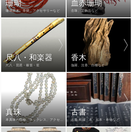
珊瑚
血赤珊瑚
珊瑚原木、帯留、アクセサリーなど
念珠、宝飾品など
尺八・和楽器
香木
尺八・琵琶・篠笛・笙
伽羅、沈香、白檀など
真珠
古書
本真珠の指輪、ネックレス、アクセサ
古書 和綴・本・拓本・巻物など
リーなど