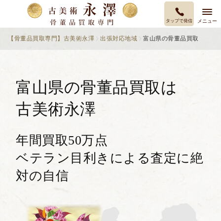
タップで発信
メニュー
【骨董品買取専門】古美術永澤
出張対応地域
富山県の骨董品買取
富山県の骨董品買取は
古美術永澤
年間買取50万点
ベテラン目利きによる査定に絶
対の自信