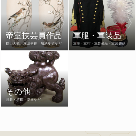
帝室技芸員作品
軍服・軍装品
横山大観、塚田秀鏡、加納夏雄など
軍服・軍帽・軍装備品・軍装飾品
その他
囲碁・将棋・楽器など