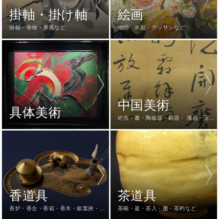
掛軸・掛け軸
絵画
掛軸・巻物・屏風など
油絵・水彩・デッサンなど
中国美術
具体美術
絵画・書・陶磁器・銅器・ 漆器・玉
器・仏像・硯など
香道具
茶道具
香炉・香合・香箱・香木・銀葉挟・火
茶碗・釜・茶入・棗・茶杓など
道具一式など