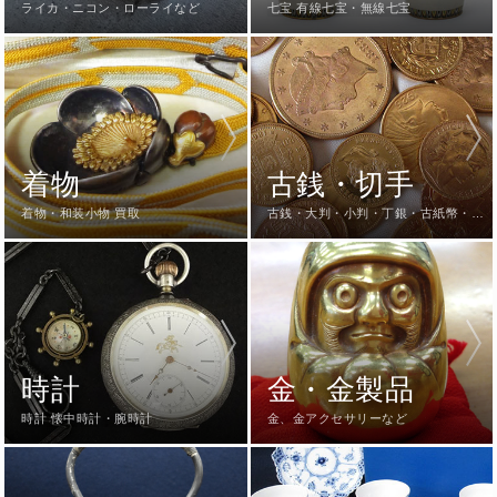
ライカ・ニコン・ローライなど
七宝 有線七宝・無線七宝
着物
古銭・切手
着物・和装小物 買取
古銭・大判・小判・丁銀・古紙幣・切
手など
時計
金・金製品
時計 懐中時計・腕時計
金、金アクセサリーなど