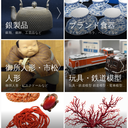
銀製品
ブランド食器
銀瓶、銀杯、工芸品など
マイセン、バカラ、ヘレンドなど
御所人形・市松
人形
玩具・鉄道模型
御所人形・ビスクドールなど
玩具・鉄道模型 鉄道模型・電車模型・
超合金ブリキなど