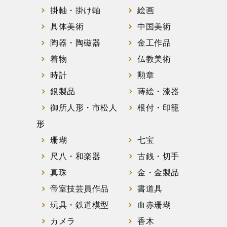
掛軸・掛け軸
絵画
具体美術
中国美術
陶器・陶磁器
金工作品
着物
仏教美術
時計
勲章
銀製品
蒔絵・漆器
御所人形・市松人
根付・印籠
形
珊瑚
七宝
尺八・和楽器
古銭・切手
真珠
金・金製品
帝室技芸員作品
書道具
玩具・鉄道模型
血赤珊瑚
カメラ
香木