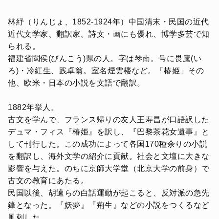
林紓（りんじょ、1852-1924年）中国清末・民国の近代
近代文学家、翻訳家。詩文・画にも優れ、博学多芸で知
られる。
福建省閩侯(びんこう)県の人。字は琴南。号に畏廬(い
ろ)・冷紅生、践卓翁。室名煙雲楼など。「椿姫」その
他、欧米・日本の小説を文語で翻訳。
1882年挙人。
古文を学んで、フランス帰りの友人王寿昌が口語訳した
デュマ・フィス『椿姫』を訳し、『巴黎茶花女遺事』と
して刊行した。この成功によって各国170種余りの小説
を翻訳し、海外文学の紹介に貢献。社会と文壇に大きな
影響を与えた。のちに京師大学堂（北京大学の前身）で
古文の教育にあたる。
民国以後、胡適らの白話運動が起こると、反対派の急先
鋒となった。『妖夢』『荊生』などの小説をつくるなど
風刺した。