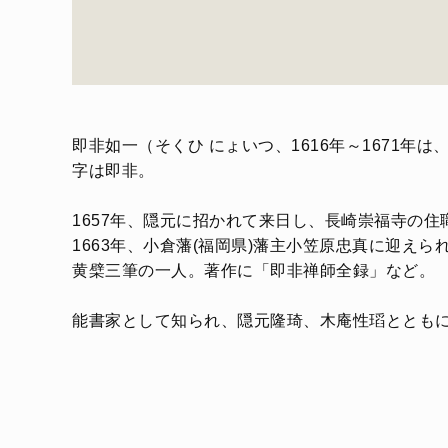
即非如一（そくひ にょいつ、1616年～1671
字は即非。
1657年、隠元に招かれて来日し、長崎崇福寺の住
1663年、小倉藩(福岡県)藩主小笠原忠真に迎えら
黄檗三筆の一人。著作に「即非禅師全録」など。
能書家として知られ、隠元隆琦、木庵性瑫ととも