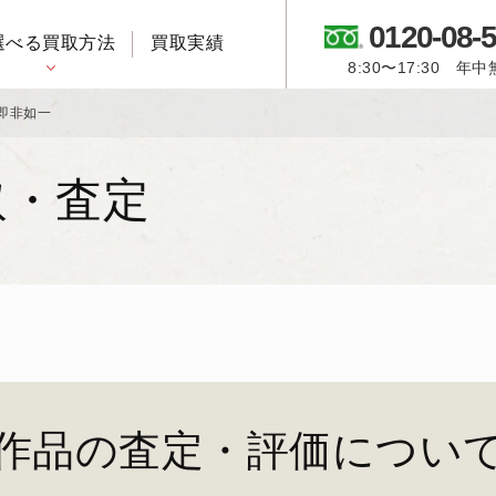
0120-08-
選べる買取方法
買取実績
8:30〜17:30 年
御所人形・市松人形
即非如一
取・査定
作品の査定・評価につい