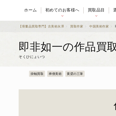
ホーム
初めてのお客様へ
買取品目
【骨董品買取専門】古美術永澤
買取作家
中国美術作家
即非如一の作品買
そくひにょいつ
掛軸買取
禅僧美術
黄檗の三筆