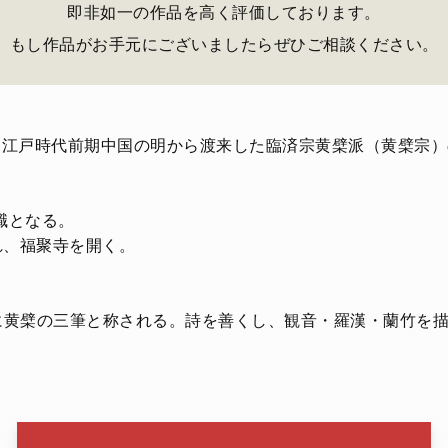
即非如一の作品を高く評価しております。
もし作品がお手元にございましたらぜひご相談ください。
年は、江戸時代前期中国の明から渡来した臨済宗黄檗派（黄檗
職となる。
れ、福聚寺を開く。
に黄檗の三筆と称される。詩を善くし、観音・羅漢・蘭竹を