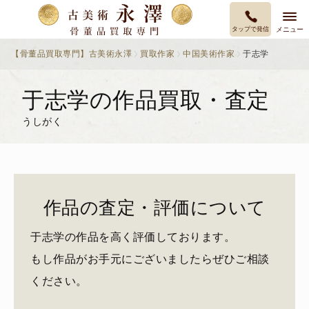
タップで発信
メニュー
【骨董品買取専門】古美術永澤
買取作家
中国美術作家
于志学
于志学の作品買取・査定
うしがく
作品の査定・評価について
于志学の作品を高く評価しております。
もし作品がお手元にございましたらぜひご相談
ください。