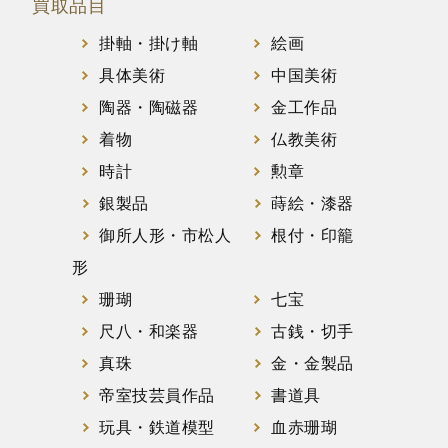
買取品目
掛軸・掛け軸
絵画
具体美術
中国美術
陶器・陶磁器
金工作品
着物
仏教美術
時計
勲章
銀製品
蒔絵・漆器
御所人形・市松人
根付・印籠
形
珊瑚
七宝
尺八・和楽器
古銭・切手
真珠
金・金製品
帝室技芸員作品
書道具
玩具・鉄道模型
血赤珊瑚