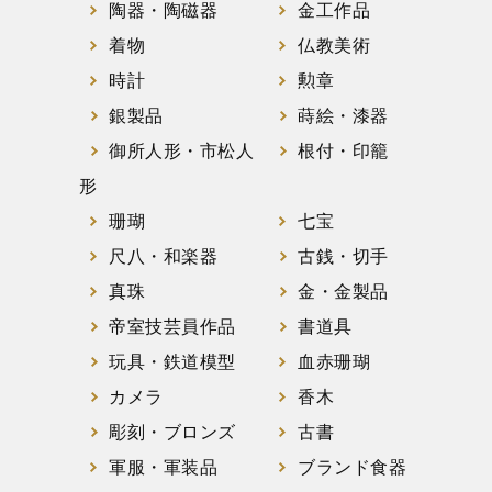
陶器・陶磁器
金工作品
着物
仏教美術
時計
勲章
銀製品
蒔絵・漆器
御所人形・市松人
根付・印籠
形
珊瑚
七宝
尺八・和楽器
古銭・切手
真珠
金・金製品
帝室技芸員作品
書道具
玩具・鉄道模型
血赤珊瑚
カメラ
香木
彫刻・ブロンズ
古書
軍服・軍装品
ブランド食器