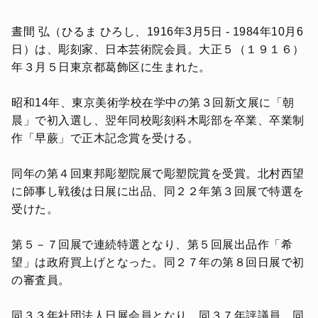
晝間 弘（ひるま ひろし、1916年3月5日 - 1984年10月6
日）は、彫刻家、日本芸術院会員。大正５（１９１６）
年３月５日東京都葛飾区に生まれた。
昭和14年、東京美術学校在学中の第３回新文展に「朝
晨」で初入選し、翌年同校彫刻科木彫部を卒業、卒業制
作「早蕨」で正木記念賞を受ける。
同年の第４回東邦彫塑院展で彫塑院賞を受賞。北村西望
に師事し戦後は日展に出品、同２２年第３回展で特選を
受けた。
第５－７回展で連続特選となり、第５回展出品作「希
望」は政府買上げとなった。同２７年の第８回日展で初
の審査員。
同３３年社団法人日展会員となり、同３７年評議員。同