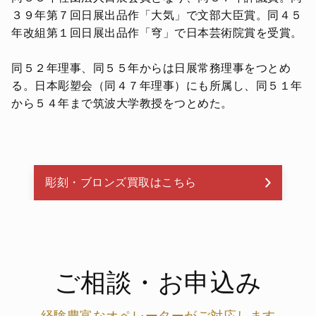
３９年第７回日展出品作「大気」で文部大臣賞。同４５
年改組第１回日展出品作「穹」で日本芸術院賞を受賞。
同５２年理事、同５５年からは日展常務理事をつとめ
る。日本彫塑会（同４７年理事）にも所属し、同５１年
から５４年まで筑波大学教授をつとめた。
彫刻・ブロンズ買取はこちら
ご相談・お申込み
経験豊富なオペレーターがご対応します