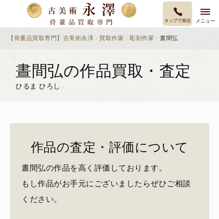
タップで発信
メニュー
【骨董品買取専門】古美術永澤
買取作家
彫刻作家
晝間弘
晝間弘の作品買取・査定
ひるま ひろし
作品の査定・評価について
晝間弘の作品を高く評価しております。
もし作品がお手元にございましたらぜひご相談
ください。