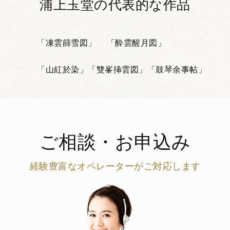
浦上玉堂の代表的な作品
「凍雲篩雪図」
「酔雲醒月図」
「山紅於染」
「雙峯挿雲図」
「鼓琴余事帖」
ご相談・お申込み
経験豊富なオペレーターがご対応します