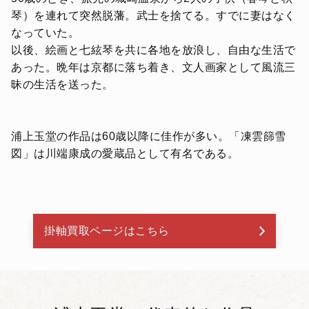
琴）を連れて突然脱藩。武士を捨てる。すでに妻はなく
なっていた。
以後、絵画と七絃琴を共に各地を放浪し、自由な生活で
あった。晩年は京都に落ち着き、文人画家として風流三
昧の生活を送った。
浦上玉堂の作品は60歳以降に佳作が多い。「凍雲篩雪
図」は川端康成の愛蔵品として有名である。
掛軸買取ページはこちら