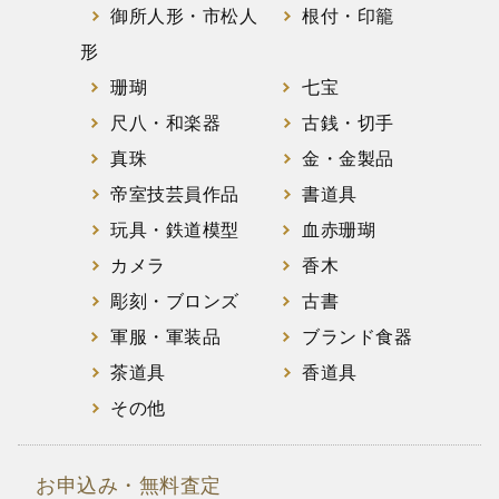
御所人形・市松人
根付・印籠
形
珊瑚
七宝
尺八・和楽器
古銭・切手
真珠
金・金製品
帝室技芸員作品
書道具
玩具・鉄道模型
血赤珊瑚
カメラ
香木
彫刻・ブロンズ
古書
軍服・軍装品
ブランド食器
茶道具
香道具
その他
お申込み・無料査定