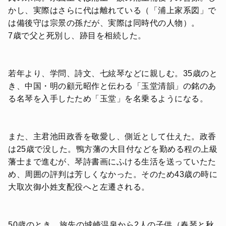
かし、実際はさらに代は離れている（「浦上家系図」で
は備後守は宗景の孫だが、実際は同時代の人物）。
7歳で父と死別し、跡目を相続した。
若年より、学問、詩文、七絃琴などに親しむ。35歳のと
き、中国・明の顧元昭作と伝わる「玉堂清韻」の銘のあ
る名琴を入手したため「玉堂」を名乗るようになる。
また、主君池田政香を敬愛し、側近として仕えた。政香
は25歳で没した。鴨方藩の大目付などを勤める程の上級
藩士まで進むが、琴詩書画にふける生活を送っていたた
め、周囲の評判は芳しくなかった。そのため43歳の時に
大取次御小姓支配役へと左遷される。
50歳のとき、旅先の城崎温泉から2人の子供（春琴と秋