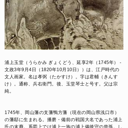
浦上玉堂（うらかみ ぎょくどう、延享2年（1745年） -
文政3年9月4日（1820年10月10日））は、江戸時代の
文人画家。名は孝弼（たかすけ）。字は君輔（きんす
け）。通称、兵右衛門。後、玉堂琴士と号す。父は宗
純。
1745年、岡山藩の支藩鴨方藩（現在の岡山県浅口市）
の藩邸に生まれる。播磨・備前の戦国大名であった浦上
氏の末裔。系図上では浦上一族の浦上備後守の曾孫。し