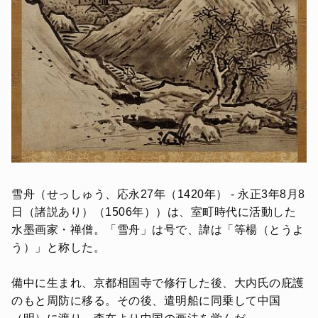
雪舟（せっしゅう、応永27年（1420年） - 永正3年8月8
日（諸説あり）（1506年））は、室町時代に活動した
水墨画家・禅僧。「雪舟」は号で、諱は「等楊（とうよ
う）」と称した。
備中に生まれ、京都相国寺で修行した後、大内氏の庇護
のもと周防に移る。その後、遣明船に同乗して中国