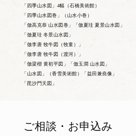
「四季山水図」4幅（石橋美術館）
「四季山水図巻」（山水小巻）
「倣高克恭 山水図巻」
「倣夏珪 夏景山水図」
「倣夏珪 冬景山水図」
「倣李唐 牧牛図（牧童）」
「倣李唐 牧牛図（渡河）」
「倣梁楷 黄初平図」
「倣玉澗 山水図」
「山水図」（香雪美術館）
「益田兼堯像」
「毘沙門天図」
ご相談・お申込み