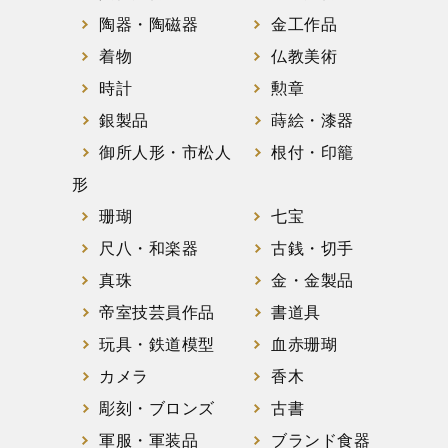
陶器・陶磁器
金工作品
着物
仏教美術
時計
勲章
銀製品
蒔絵・漆器
御所人形・市松人
根付・印籠
形
珊瑚
七宝
尺八・和楽器
古銭・切手
真珠
金・金製品
帝室技芸員作品
書道具
玩具・鉄道模型
血赤珊瑚
カメラ
香木
彫刻・ブロンズ
古書
軍服・軍装品
ブランド食器