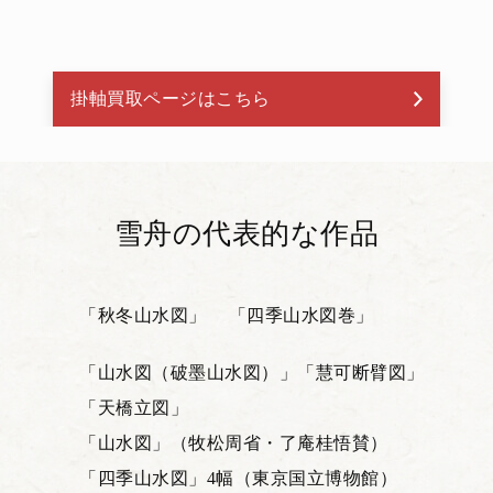
掛軸買取ページはこちら
雪舟の代表的な作品
「秋冬山水図」
「四季山水図巻」
「山水図（破墨山水図）」
「慧可断臂図」
「天橋立図」
「山水図」（牧松周省・了庵桂悟賛）
「四季山水図」4幅（東京国立博物館）