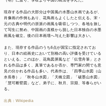
（明）に渡り、李在より中国の画法を学んだ。
現存する作品の大部分は中国風の水墨山水画であるが、
肖像画の作例もあり、花鳥画もよくしたと伝える。宋・
元の古典や明代の浙派の画風を吸収しつつ、各地を旅し
て写生に努め、中国画の直模から脱した日本独自の水墨
画風を確立。後の日本画壇へ与えた影響は大きい。
また、現存する作品のうち6点が国宝に指定されてお
り、日本の絵画史において別格の高い評価を受けている
といえる。このほか、花鳥図屏風など「伝雪舟筆」とさ
れる作品は多く、真筆であるか否か、専門家の間でも意
見の分かれる作品も多い。代表作は、「四季山水図（山
水長巻）」「秋冬山水図」「天橋立図」「破墨山水図」
「慧可断臂図」など。弟子に、秋月、宗淵、等春らがい
る。
出典：Wikipedia