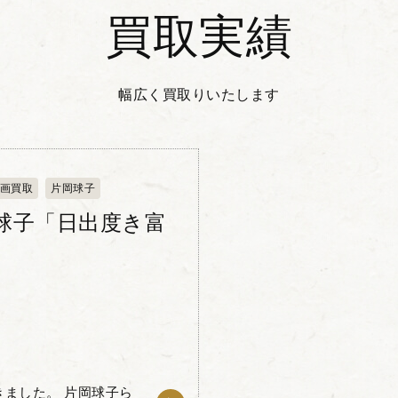
買取実績
幅広く買取りいたします
画買取
片岡球子
球子「日出度き富
 片岡球子ら