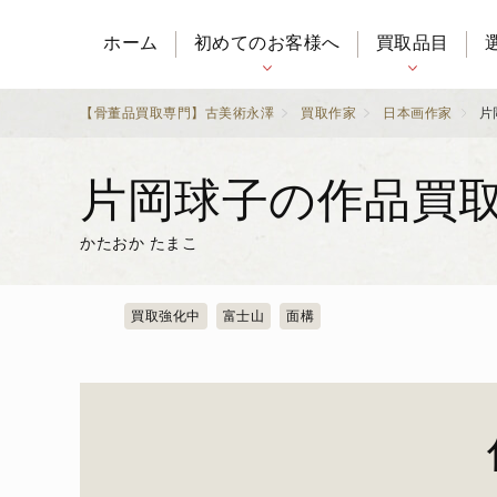
ホーム
初めてのお客様へ
買取品目
【骨董品買取専門】古美術永澤
買取作家
日本画作家
片
片岡球子の作品買
かたおか たまこ
買取強化中
富士山
面構