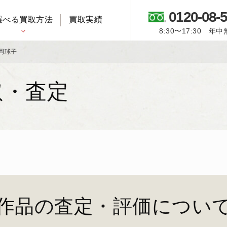
0120-08-
選べる買取方法
買取実績
8:30〜17:30 年
御所人形・市松人形
岡球子
取・査定
作品の査定・評価につい