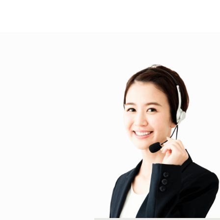
1981年
日本美術院理事に就任。
1986年
文化功労者に選出される。
1989年
文化勲章を受章。
2008年
逝去。従三位が追贈。