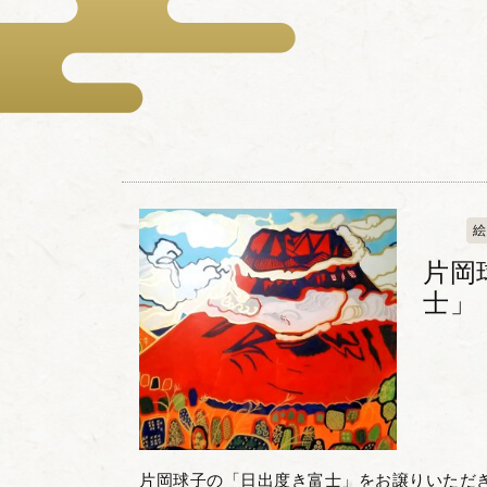
絵
片岡
士」
片岡球子の「日出度き富士」をお譲りいただきました。