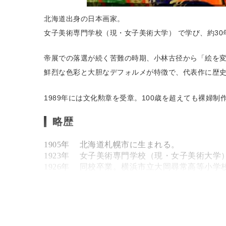
北海道出身の日本画家。
女子美術専門学校（現・女子美術大学） で学び、約3
帝展での落選が続く苦難の時期、小林古径から「絵を
鮮烈な色彩と大胆なデフォルメが特徴で、代表作に歴
1989年には文化勲章を受章。100歳を超えても裸婦
略歴
1905年
北海道札幌市に生まれる。
1923年
女子美術専門学校（現・女子美術大学
1926年
同校卒業。横浜市立大岡尋常高等小学校
1930年
第17回院展に《枇杷》で初入選。
1946年
第31回院展で《夏》が日本美術院賞を
1952年
第37回院展で日本美術院賞・大観賞を
1955年
小学校を退職。女子美術大学日本画科
1966年
代表作となる「面構」シリーズの制作