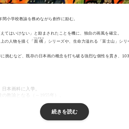
0年間小学校教諭を務めながら創作に励む。
変えてはいけない」と励まされたことを機に、独自の画風を確立。
つらがまえ
史上の人物を描く「
面構
」シリーズや、生命力溢れる「富士山」シリ
制作に挑むなど、既存の日本画の概念を打ち破る強烈な個性を貫き、1
）日本画科に入学。
の教諭となる（～1955年）。
受賞。安田靫彦に師事。
続きを読む
受賞。
の専任講師に就任。
を開始。