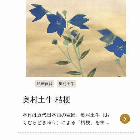
絵画買取
奥村土牛
奥村土牛 桔梗
本作は近代日本画の巨匠、奥村土牛（お
くむらどぎゅう）による「桔梗」を主題
とした作品です。澄んだ群青…