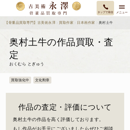
タップで発信
メニュー
【骨董品買取専門】古美術永澤
買取作家
日本画作家
奥村土牛
奥村土牛の作品買取・査
定
おくむら とぎゅう
買取強化中
文化勲章
作品の査定・評価について
奥村土牛の作品を高く評価しております。
もし作品がお手元にございましたらぜひご相談