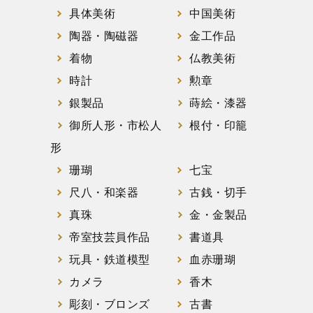
具体美術
中国美術
陶器・陶磁器
金工作品
着物
仏教美術
時計
勲章
銀製品
蒔絵・漆器
御所人形・市松人
根付・印籠
形
珊瑚
七宝
尺八・和楽器
古銭・切手
真珠
金・金製品
帝室技芸員作品
書道具
玩具・鉄道模型
血赤珊瑚
カメラ
香木
彫刻・ブロンズ
古書