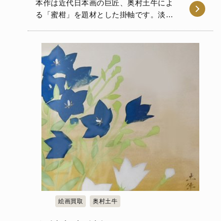
本作は近代日本画の巨匠、奥村土牛によ
る「蜜柑」を題材とした掛軸です。淡い
背景に鮮やかな橙色の果実を…
絵画買取
奥村土牛