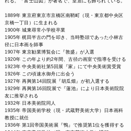
れる。「富士山図」が著名で、皇居にも飾られている。
1889年 東京府東京市京橋区南鞘町（現・東京都中央区
京橋一丁目）に生まれる
1900年 城東尋常小学校卒業
1905年 梶田半古の門を叩き、当時塾頭であった小林古
径に日本画を師事
1907年 東京勧業博覧会に『敦盛』が入選
1920年 この年より約2年間、古径の画室で指導を受ける
1923年 中央美術社第5回展『家』にて中央美術賞受賞
1926年 この頃速水御舟に出会う
1927年 再興第14回院展『胡瓜畑』が初入選する
1929年 再興第16回院展で『蓮池』により日本美術院院
友に推挙される
1932年 日本美術院同人
1935年 帝国美術学校（現・武蔵野美術大学）日本画科
教授に就任
1936年 第1回帝国美術展『鴨』で推奨第1位を獲得する