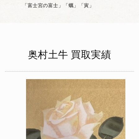
「富士宮の富士」
「蠣」
「寅」
奥村土牛 買取実績