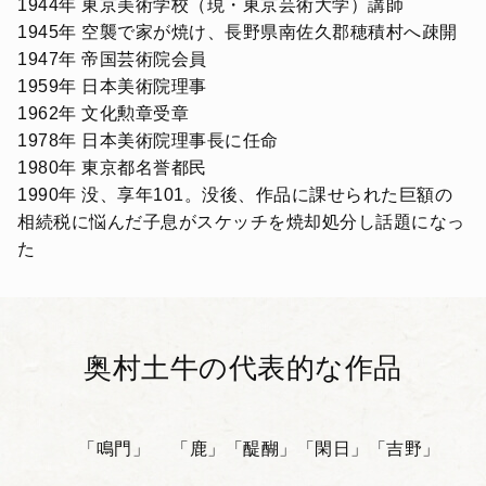
1944年 東京美術学校（現・東京芸術大学）講師
1945年 空襲で家が焼け、長野県南佐久郡穂積村へ疎開
1947年 帝国芸術院会員
1959年 日本美術院理事
1962年 文化勲章受章
1978年 日本美術院理事長に任命
1980年 東京都名誉都民
1990年 没、享年101。没後、作品に課せられた巨額の
相続税に悩んだ子息がスケッチを焼却処分し話題になっ
た
奥村土牛の代表的な作品
「鳴門」
「鹿」
「醍醐」
「閑日」
「吉野」