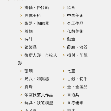
掛軸・掛け軸
絵画
具体美術
中国美術
陶器・陶磁器
金工作品
着物
仏教美術
時計
勲章
銀製品
蒔絵・漆器
御所人形・市松人
根付・印籠
形
珊瑚
七宝
尺八・和楽器
古銭・切手
真珠
金・金製品
帝室技芸員作品
書道具
玩具・鉄道模型
血赤珊瑚
カメラ
香木