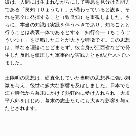
彼は、人間には生まれながらにして善悪を見分ける能力
である「良知（りょうち）」が備わっていると説き、そ
れを完全に発揮すること（致良知）を重視しました。さ
らに、本当の知識は実践を伴うべきであり、知ることと
行うことは表裏一体であるとする「知行合一（ちこうご
ういつ）」を提唱したことが大きな特徴です。この思想
は、単なる理論にとどまらず、彼自身が江西省などで発
生した反乱を鎮圧した軍事的な実践力とも結びついてい
ました。
王陽明の思想は、硬直化していた当時の思想界に強い刺
激を与え、後世に多大な影響を及ぼしました。日本でも
江戸時代から幕末にかけて熱狂的に受け入れられ、大塩
平八郎をはじめ、幕末の志士たちにも大きな影響を与え
たとされます。