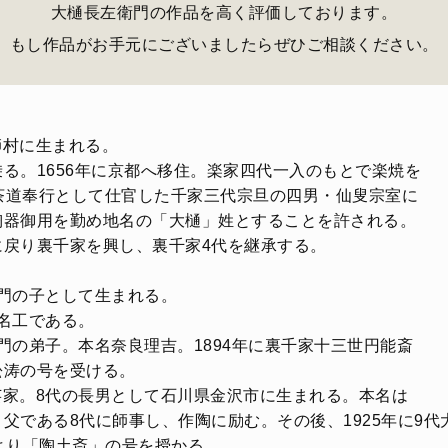
大樋長左衛門の作品を高く評価しております。
もし作品がお手元にございましたらぜひご相談ください。
土師村に生まれる。
る。1656年に京都へ移住。楽家四代一入のもとで楽焼を
侯に茶道奉行として仕官した千家三代宗旦の四男・仙叟宗室に
陶器御用を勤め地名の「大樋」姓とすることを許される。
戻り裏千家を興し、裏千家4代を継承する。
左衛門の子として生まれる。
ぐ名工である。
左衛門の弟子。本名奈良理吉。1894年に裏千家十三世円能斎
松涛の号を受ける。
の陶芸家。8代の長男として石川県金沢市に生まれる。本名は
父である8代に師事し、作陶に励む。その後、1925年に9
より「陶土斎」の号を授かる。