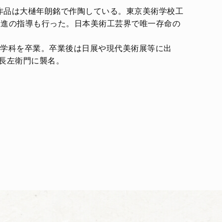
な作品は大樋年朗銘で作陶している。東京美術学校工
後進の指導も行った。日本美術工芸界で唯一存命の
芸術学科を卒業。卒業後は日展や現代美術展等に出
樋長左衛門に襲名。