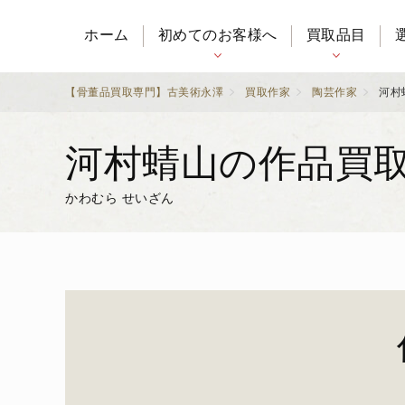
ホーム
初めてのお客様へ
買取品目
【骨董品買取専門】古美術永澤
買取作家
陶芸作家
河村
河村蜻山の作品買
かわむら せいざん