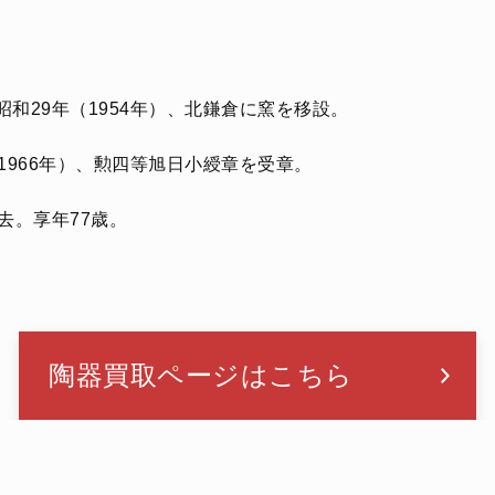
昭和29年（1954年）、北鎌倉に窯を移設。
（1966年）、勲四等旭日小綬章を受章。
去。享年77歳。
陶器買取ページはこちら