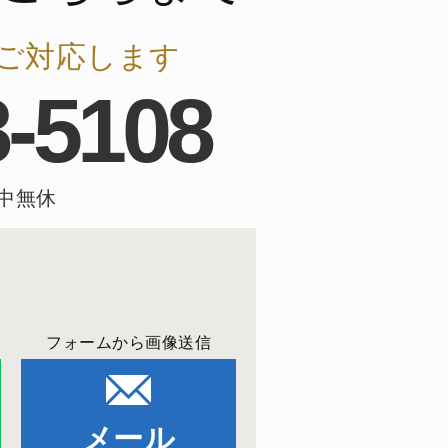
ご対応します
8-5108
年中無休
フォームから画像送信
メール