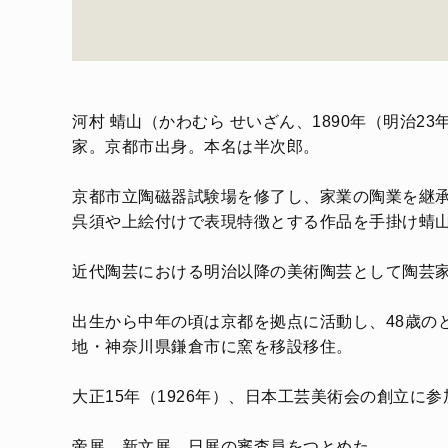
河村 蜻山（かわむら せいざん、1890年（明治23年
家。京都市出身。本名は半次郎。
京都市立陶磁器試験場を修了し、家業の陶業を継
呉須や上絵付けで表現特徴とする作品を手掛け蜻
近代陶芸における明治以降の美術陶芸として陶芸
出生から中年の頃は京都を拠点に活動し、48歳の
地・神奈川県鎌倉市に窯を移設移住。
大正15年（1926年）、日本工芸美術会の創立に参
帝展、新文展、日展の審査員をつとめた。