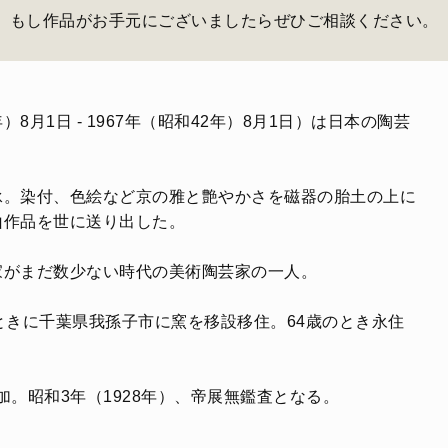
もし作品がお手元にございましたらぜひご相談ください。
）8月1日 - 1967年（昭和42年）8月1日）は日本の陶芸
承。染付、色絵など京の雅と艶やかさを磁器の胎土の上に
山作品を世に送り出した。
家がまだ数少ない時代の美術陶芸家の一人。
ときに千葉県我孫子市に窯を移設移住。64歳のとき永住
加。昭和3年（1928年）、帝展無鑑査となる。