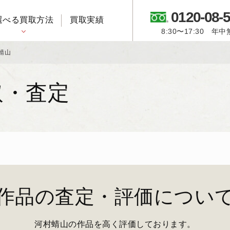
0120-08-
選べる買取方法
買取実績
8:30〜17:30 年
御所人形・市松人形
蜻山
取・査定
作品の査定・評価につい
河村蜻山の作品を高く評価しております。