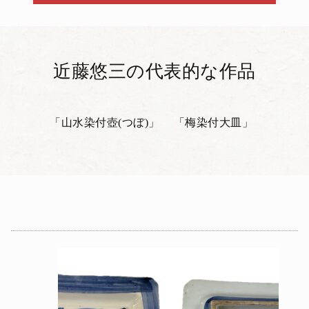
近藤悠三の代表的な作品
「山水染付壺(つぼ)」
「梅染付大皿」