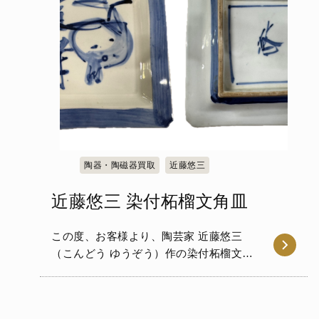
陶器・陶磁器買取
近藤悠三
近藤悠三 染付柘榴文角皿
この度、お客様より、陶芸家 近藤悠三
（こんどう ゆうぞう）作の染付柘榴文角
皿をお譲りいただきました。 …