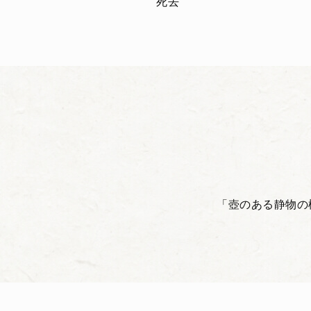
死去
「壺のある静物の