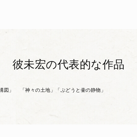
彼未宏の代表的な作品
構図」
「神々の土地」
「ぶどうと壷の静物」