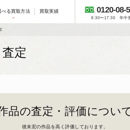
0120-08-
選べる買取方法
買取実績
8:30〜17:30 年
御所人形・市松人形
宏
・査定
作品の査定・評価につい
彼未宏の作品を高く評価しております。