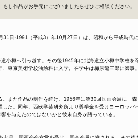
もし作品がお手元にございましたらぜひご相談ください。
月31日-1991（平成3）年10月27日）は、昭和から平成時
道小樽へ引っ越す。その後1945年に北海道立小樽中学校を
6年、東京美術学校油絵科に入学。在学中は梅原龍三郎に師事。
る。また作品の制作を続け、1956年に第30回国画会展に
活躍した。同年、西欧学芸研究所より奨学金を受けヨーロッパ
影響を与えたのではないかと彼末自身が語っている。
跡」を出品。国画会会友賞を受け、同会会員に推される。その