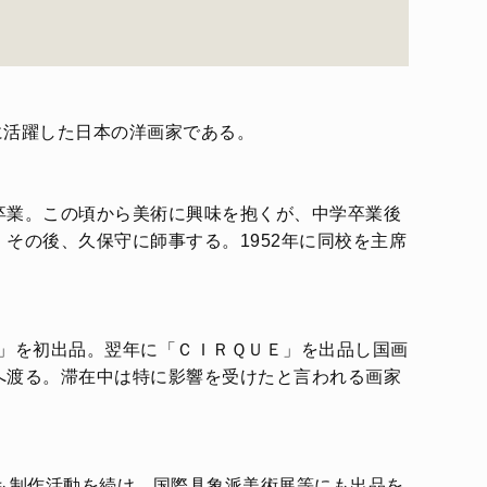
代に活躍した日本の洋画家である。
卒業。この頃から美術に興味を抱くが、中学卒業後
その後、久保守に師事する。1952年に同校を主席
「森」を初出品。翌年に「ＣＩＲＱＵＥ」を出品し国画
へ渡る。滞在中は特に影響を受けたと言われる画家
後も制作活動を続け、国際具象派美術展等にも出品を