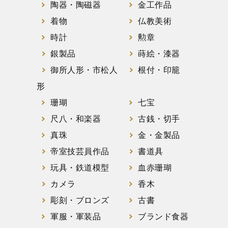
陶器・陶磁器
金工作品
着物
仏教美術
時計
勲章
銀製品
蒔絵・漆器
御所人形・市松人
根付・印籠
形
珊瑚
七宝
尺八・和楽器
古銭・切手
真珠
金・金製品
帝室技芸員作品
書道具
玩具・鉄道模型
血赤珊瑚
カメラ
香木
彫刻・ブロンズ
古書
軍服・軍装品
ブランド食器