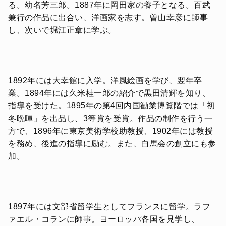
る。幼名芳三郎。1887年に岡田家の養子となる。百武
兼行の作品に出合い、洋画家を志す。曽山幸彦に師事
し、次いで堀江正章に学ぶ。
1892年には大幸館に入学。洋風絵画を学び、翌年卒
業。1894年には久米桂一郎の紹介で黒田清輝を知り、
指導を受けた。1895年の第4回内国勧業博覧階では「初
冬晩暉」を出品し、3等賞を受賞。作品の制作を行う一
方で、1896年に東京美術学校助教授、1902年には教授
を務め、後進の指導に励む。また、白馬会の創立にも参
加。
1897年には文部省留学生としてフランスに留学。ラフ
ァエル・コランに師事。ヨーロッパ各国を見学し、