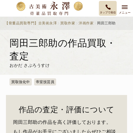
タップで発信
メニュー
【骨董品買取専門】古美術永澤
買取作家
洋画作家
岡田三郎助
岡田三郎助の作品買取・
査定
おかだ さぶろうすけ
買取強化中
帝室技芸員
作品の査定・評価について
岡田三郎助の作品を高く評価しております。
もし作品がお手元にございましたらぜひご相談