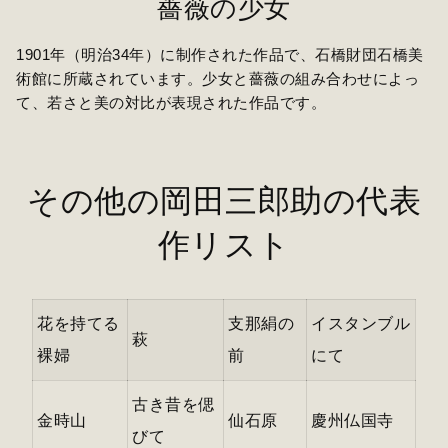
薔薇の少女
1901年（明治34年）に制作された作品で、石橋財団石橋美
術館に所蔵されています。少女と薔薇の組み合わせによっ
て、若さと美の対比が表現された作品です。
その他の岡田三郎助の代表
作リスト
花を持てる
支那絹の
イスタンブル
萩
裸婦
前
にて
古き昔を偲
金時山
仙石原
慶州仏国寺
びて