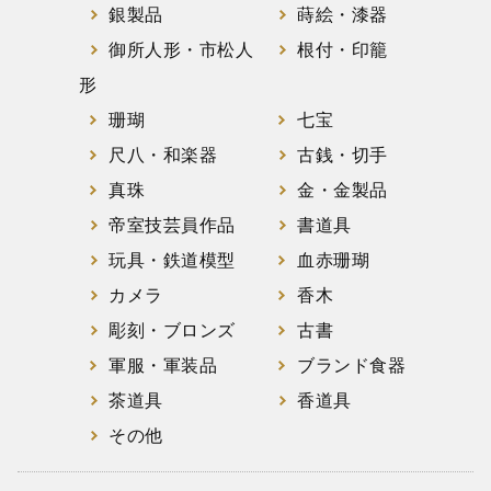
銀製品
蒔絵・漆器
御所人形・市松人
根付・印籠
形
珊瑚
七宝
尺八・和楽器
古銭・切手
真珠
金・金製品
帝室技芸員作品
書道具
玩具・鉄道模型
血赤珊瑚
カメラ
香木
彫刻・ブロンズ
古書
軍服・軍装品
ブランド食器
茶道具
香道具
その他