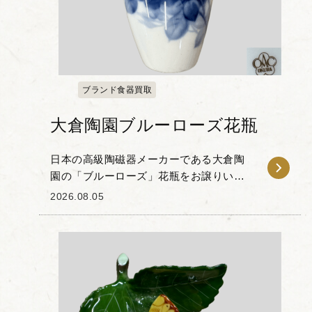
ブランド食器買取
大倉陶園ブルーローズ花瓶
日本の高級陶磁器メーカーである大倉陶
園の「ブルーローズ」花瓶をお譲りいた
だきました。 大倉陶園の代名詞とも言え
2026.08.05
る「岡染め」技法が用いられた本品は、
「大倉ホワイト」と称される滑らかな白
磁の素地に、溶け...