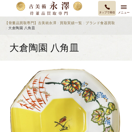
タップで発信
メニュー
【骨董品買取専門】古美術永澤
買取実績一覧
ブランド食器買取
大倉陶園 八角皿
大倉陶園 八角皿