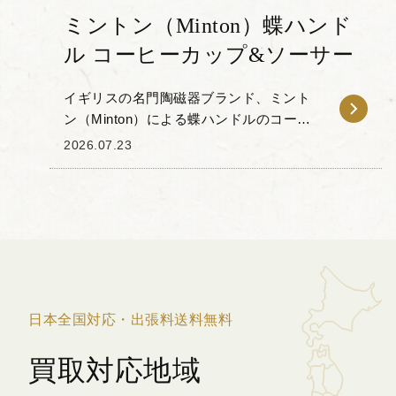
ミントン（Minton）蝶ハンド
ル コーヒーカップ&ソーサー
イギリスの名門陶磁器ブランド、ミント
ン（Minton）による蝶ハンドルのコーヒ
ーカップ＆ソーサーをお譲りいただきま
2026.07.23
した。 本作の特徴は、カップの持ち手部
分が立体的な蝶の形に象られている点に
あります。...
日本全国対応・出張料送料無料
買取対応地域