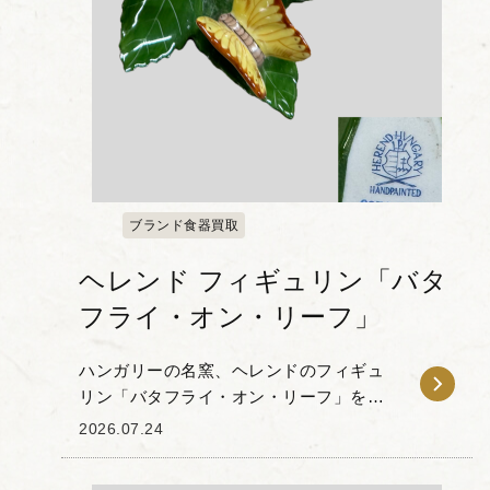
ブランド食器買取
ヘレンド フィギュリン「バタ
フライ・オン・リーフ」
ハンガリーの名窯、ヘレンドのフィギュ
リン「バタフライ・オン・リーフ」をお
譲りいただきました。 本作は、深緑の木
2026.07.24
の葉の上で蝶がそっと羽を休める姿を丁
寧に捉えた作品です。ヘレンドの特徴で