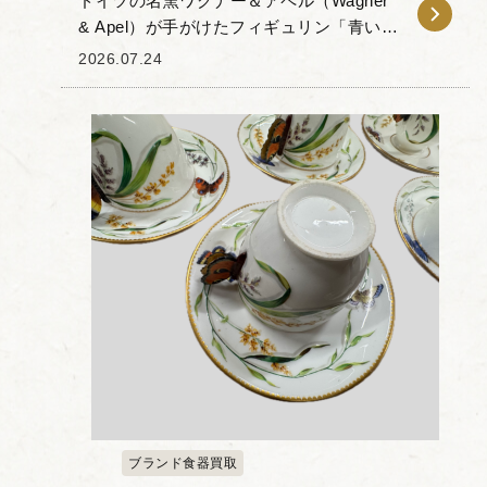
ドイツの名窯ワグナー＆アペル（Wagner
& Apel）が手がけたフィギュリン「青い蝶
と花」をお譲りいただきました。 本作
2026.07.24
は、深みのあるブルーの羽を持つ蝶が、
花に留まる姿を表現した磁器人形...
ブランド食器買取