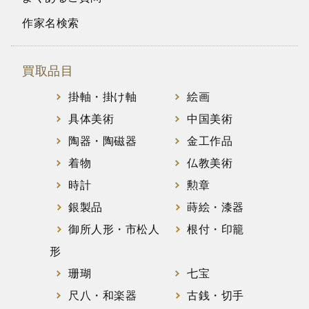
作家名検索
買取品目
掛軸・掛け軸
絵画
具体美術
中国美術
陶器・陶磁器
金工作品
着物
仏教美術
時計
勲章
銀製品
蒔絵・漆器
御所人形・市松人
根付・印籠
形
珊瑚
七宝
尺八・和楽器
古銭・切手