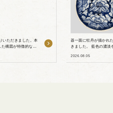
りいただきました。本
器一面に牡丹が描かれた
した構図が特徴的なお
きました。 藍色の濃淡
涛文などが巧みな筆遣
人技が垣間見える一品
2026.08.05
主役である白い...