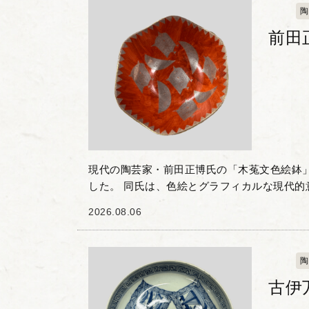
陶
前田
現代の陶芸家・前田正博氏の「木菟文色絵鉢
した。 同氏は、色絵とグラフィカルな現代的
自の作風で知られる作家です。本作は木菟の
2026.08.06
品で、朱赤の地色...
陶
古伊