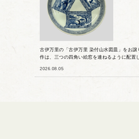
古伊万里の「古伊万里 染付山水図皿」をお譲
作は、三つの四角い絵窓を連ねるように配置
皿です。 それぞれの窓の中には、山水図や波
2026.08.05
いで細やかに描...