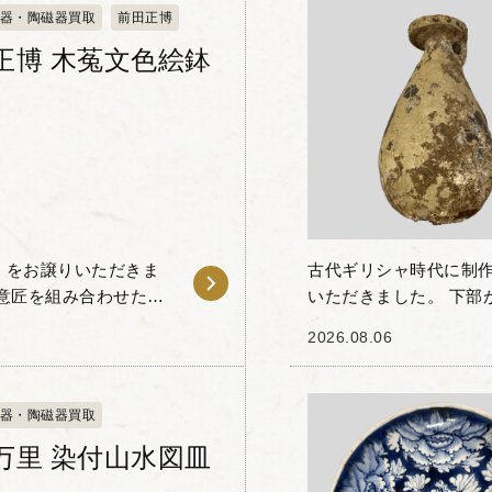
器・陶磁器買取
前田正博
正博 木菟文色絵鉢
」をお譲りいただきま
古代ギリシャ時代に制
意匠を組み合わせた独
いただきました。 下部
モチーフが配された作
なディスク状の口縁部
2026.08.06
けられています。...
器・陶磁器買取
万里 染付山水図皿