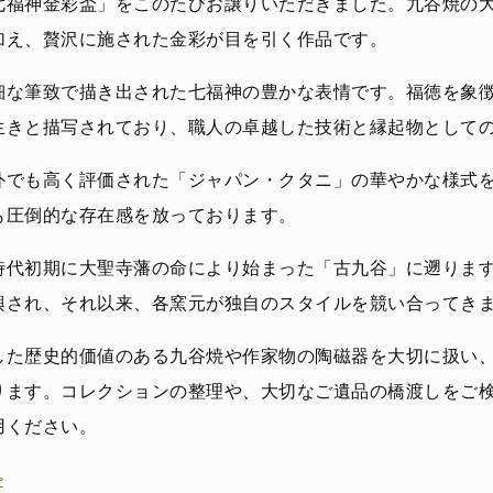
七福神金彩盃」をこのたびお譲りいただきました。九谷焼の
加え、贅沢に施された金彩が目を引く作品です。
細な筆致で描き出された七福神の豊かな表情です。福徳を象
生きと描写されており、職人の卓越した技術と縁起物として
外でも高く評価された「ジャパン・クタニ」の華やかな様式
も圧倒的な存在感を放っております。
時代初期に大聖寺藩の命により始まった「古九谷」に遡りま
興され、それ以来、各窯元が独自のスタイルを競い合ってき
した歴史的価値のある九谷焼や作家物の陶磁器を大切に扱い
ります。コレクションの整理や、大切なご遺品の橋渡しをご
用ください。
>