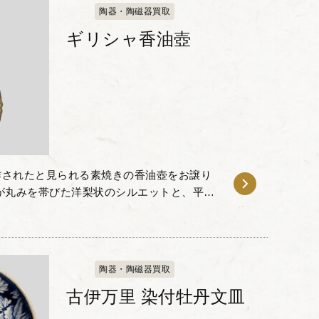
陶器・陶磁器買取
ギリシャ香油壺
作されたと見られる素焼きの香油壺をお譲り
が丸みを帯びた洋梨状のシルエットと、平ら
が特徴的で、首元には小さな取っ手が取り付
陶器・陶磁器買取
古伊万里 染付牡丹文皿