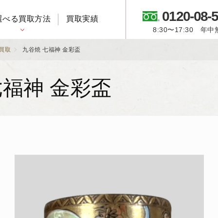
0120-08-
選べる買取方法
買取実績
8:30〜17:30 年
御所人形・市松人形
買取
九谷焼 七福神 金彩盃
七福神 金彩盃