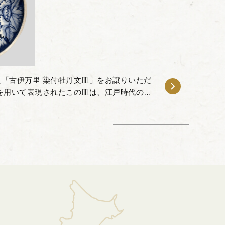
「古伊万里 染付牡丹文皿」をお譲りいただ
を用いて表現されたこの皿は、江戸時代の職
です。背景を深い青色で塗りつぶすことで、