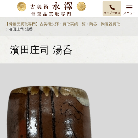
タップで発信
メニュー
【骨董品買取専門】古美術永澤
買取実績一覧
陶器・陶磁器買取
濱田庄司 湯呑
濱田庄司 湯呑