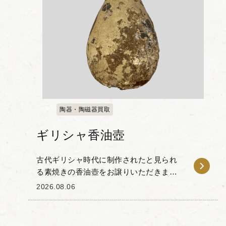
陶器・陶磁器買取
ギリシャ香油壺
古代ギリシャ時代に制作されたと見られ
る素焼きの香油壺をお譲りいただきまし
た。 下部が丸みを帯びた洋梨状のシルエ
2026.08.06
ットと、平らなディスク状の口縁部が特
徴的で、首元には小さな取っ手が取り付
けられています。...