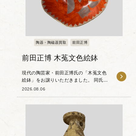
陶器・陶磁器買取
前田正博
前田正博 木菟文色絵鉢
現代の陶芸家・前田正博氏の「木菟文色
絵鉢」をお譲りいただきました。 同氏
は、色絵とグラフィカルな現代的意匠を
2026.08.06
組み合わせた独自の作風で知られる作家
です。本作は木菟のモチーフが配された
作品で、朱赤の地色...