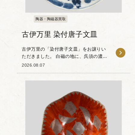
陶器・陶磁器買取
古伊万里 染付唐子文皿
古伊万里の「染付唐子文皿」をお譲りい
ただきました。 白磁の地に、呉須の濃淡
を用いて唐子の姿が描かれた作品です。
2026.08.07
唐子文は中国の子供たちが遊ぶ様子をモ
チーフにした絵柄で、子孫繁栄や家運隆
盛を願う吉祥文様...