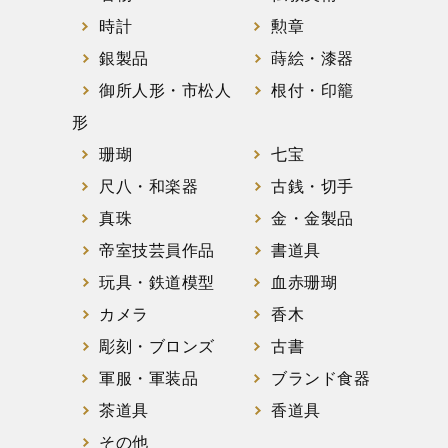
時計
勲章
銀製品
蒔絵・漆器
御所人形・市松人
根付・印籠
形
珊瑚
七宝
尺八・和楽器
古銭・切手
真珠
金・金製品
帝室技芸員作品
書道具
玩具・鉄道模型
血赤珊瑚
カメラ
香木
彫刻・ブロンズ
古書
軍服・軍装品
ブランド食器
茶道具
香道具
その他