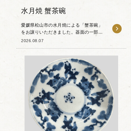
水月焼 蟹茶碗
愛媛県松山市の水月焼による「蟹茶碗」
をお譲りいただきました。器面の一部を
削り取った造形の中に、繊細な蟹の立体
2026.08.07
彫刻が施されたお品物です。 水月焼は初
代・好川恒方が確立した蟹の立体細工で
知られ、甲羅の色...