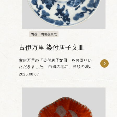
陶器・陶磁器買取
古伊万里 染付唐子文皿
古伊万里の「染付唐子文皿」をお譲りい
ただきました。 白磁の地に、呉須の濃淡
を用いて唐子の姿が描かれた作品です。
2026.08.07
唐子文は中国の子供たちが遊ぶ様子をモ
チーフにした絵柄で、子孫繁栄や家運隆
盛を願う吉祥文様...