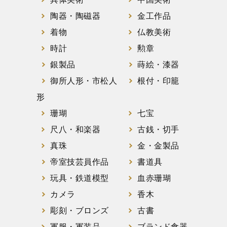
陶器・陶磁器
金工作品
着物
仏教美術
時計
勲章
銀製品
蒔絵・漆器
御所人形・市松人
根付・印籠
形
珊瑚
七宝
尺八・和楽器
古銭・切手
真珠
金・金製品
帝室技芸員作品
書道具
玩具・鉄道模型
血赤珊瑚
カメラ
香木
彫刻・ブロンズ
古書
軍服・軍装品
ブランド食器