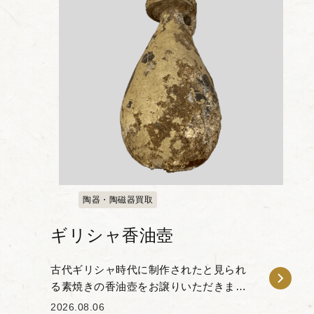
陶器・陶磁器買取
ギリシャ香油壺
古代ギリシャ時代に制作されたと見られ
る素焼きの香油壺をお譲りいただきまし
た。 下部が丸みを帯びた洋梨状のシルエ
2026.08.06