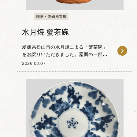
陶器・陶磁器買取
水月焼 蟹茶碗
愛媛県松山市の水月焼による「蟹茶碗」
をお譲りいただきました。器面の一部を
削り取った造形の中に、繊細な蟹の立体
2026.08.07
彫刻が施されたお品物です。 水月焼は初
代・好川恒方が確立した蟹の立体細工で
知られ、甲羅の色...