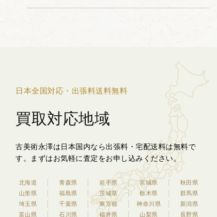
ットと、平らなディスク状の口縁部が特
徴的で、首元には小さな取っ手が取り付
けられています。...
日本全国対応・出張料送料無料
買取対応地域
古美術永澤は日本国内なら出張料・宅配送料は無料で
す。
まずはお気軽に査定をお申し込みください。
北海道
青森県
岩手県
宮城県
秋田県
山形県
福島県
茨城県
栃木県
群馬県
埼玉県
千葉県
東京都
神奈川県
新潟県
富山県
石川県
福井県
山梨県
長野県