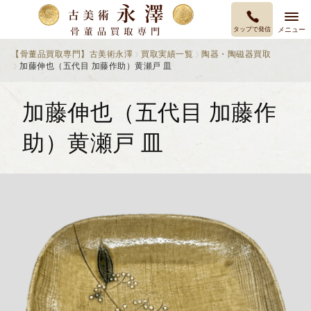
タップで発信
メニュー
【骨董品買取専門】古美術永澤
買取実績一覧
陶器・陶磁器買取
加藤伸也（五代目 加藤作助）黄瀬戸 皿
加藤伸也（五代目 加藤作
助）黄瀬戸 皿