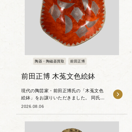
陶器・陶磁器買取
前田正博
前田正博 木菟文色絵鉢
現代の陶芸家・前田正博氏の「木菟文色
絵鉢」をお譲りいただきました。 同氏
は、色絵とグラフィカルな現代的意匠を
2026.08.06
組み合わせた独自の作風で知られる作家
です。本作は木菟のモチーフが配された
作品で、朱赤の地色...