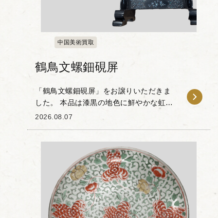
中国美術買取
鶴鳥文螺鈿硯屏
「鶴鳥文螺鈿硯屏」をお譲りいただきま
した。 本品は漆黒の地色に鮮やかな虹色
の光彩が映える硯屏で、瑞兆の象徴とさ
2026.08.07
れる鶴の立ち姿や、花木に佇む小鳥とい
った吉祥文様が施されています。 硯屏と
は、書卓で墨...