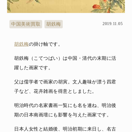
中国美術買取
胡鉄梅
2019.11.05
胡鉄梅
の掛け軸です。
胡鉄梅（こてつばい）は中国・清代の末期に活
躍した画家です。
父は儒学者で画家の胡寅。文人趣味が漂う四君
子など、花卉雑画を得意としました。
明治時代の名家書画一覧にも名を連ね、明治後
期の日本南画壇にも影響を与えた画家です。
日本人女性と結婚後、明治初期に来日し、名古