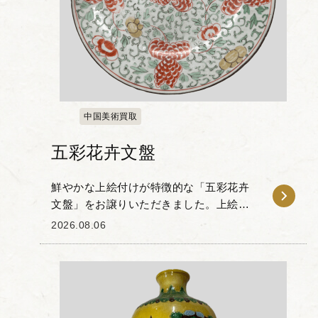
中国美術買取
五彩花卉文盤
鮮やかな上絵付けが特徴的な「五彩花卉
文盤」をお譲りいただきました。上絵付
けの色合いと器面全体の構成が魅力的な
2026.08.06
一品です。 白磁の素地に赤や緑、黄など
の彩料を用い、盤全体に花卉唐草文様が
描かれています。...