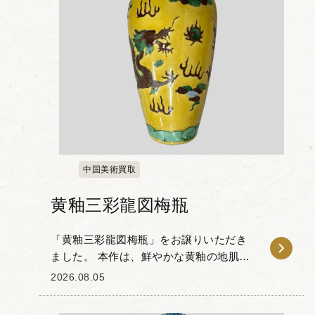
中国美術買取
黄釉三彩龍図梅瓶
「黄釉三彩龍図梅瓶」をお譲りいただき
ました。 本作は、鮮やかな黄釉の地肌
に、龍の姿や霊芝雲文（れいしぐもも
2026.08.05
ん）などが緑や褐色の三彩絵具で描かれ
た一品です。 張り出した肩のラインから