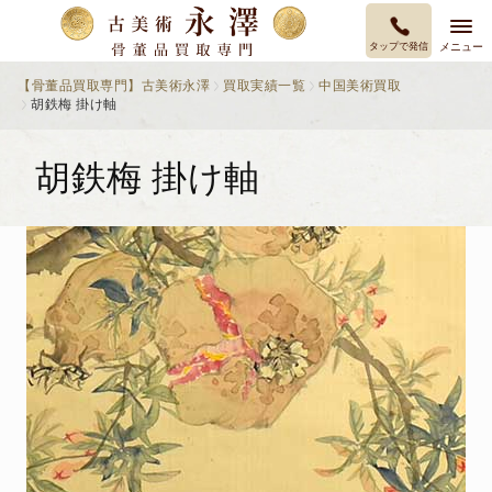
タップで発信
メニュー
【骨董品買取専門】古美術永澤
買取実績一覧
中国美術買取
胡鉄梅 掛け軸
胡鉄梅 掛け軸