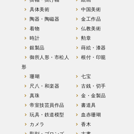
具体美術
中国美術
陶器・陶磁器
金工作品
着物
仏教美術
時計
勲章
銀製品
蒔絵・漆器
御所人形・市松人
根付・印籠
形
珊瑚
七宝
尺八・和楽器
古銭・切手
真珠
金・金製品
帝室技芸員作品
書道具
玩具・鉄道模型
血赤珊瑚
カメラ
香木
彫刻・ブロンズ
古書