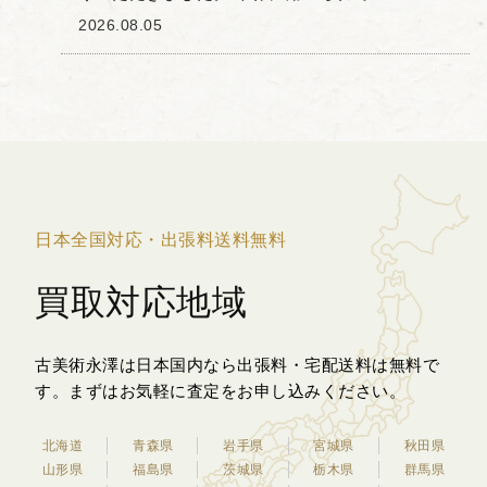
る「粉彩」とは、焼成した純白の磁器に
2026.08.05
色を付ける上絵付技法の一種で、滑らか
なグラデーションや立体的な表現を可能
にしています。 ...
日本全国対応・出張料送料無料
買取対応地域
古美術永澤は日本国内なら出張料・宅配送料は無料で
す。
まずはお気軽に査定をお申し込みください。
北海道
青森県
岩手県
宮城県
秋田県
山形県
福島県
茨城県
栃木県
群馬県