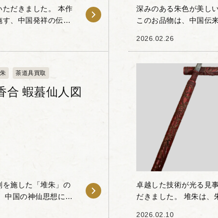
ただきました。 本作
深みのある朱色が美しい
施す、中国発祥の伝統
このお品物は、中国伝
朱漆を塗り重ねる堆朱
入れです。堆朱とは、
2026.02.26
い層を作り、そ...
朱
茶道具買取
香合 蝦蟇仙人図
刻を施した「堆朱」の
卓越した技術が光る見
、中国の神仙思想に登
だきました。 堆朱は、
り、妖術を使うことが
ね、その厚みのある漆
2026.02.10