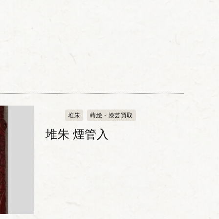
堆朱
蒔絵・漆芸買取
堆朱 煙管入