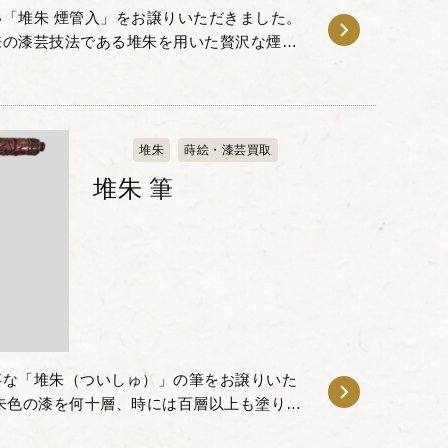
「堆朱 煙管入」をお譲りいただきました。
来の漆芸技法である堆朱を用いた贅沢な煙管
漆を何十回、時には百回以上も塗り重ねて厚
堆朱
蒔絵・漆芸買取
堆朱 筆
事な「堆朱（ついしゅ）」の筆をお譲りいた
朱色の漆を何十層、時には百層以上も塗り重
の層に細密な意匠を彫り込む、非常に手間と