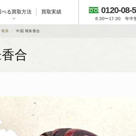
0120-08-
選べる買取方法
買取実績
8:30〜17:30 年
御所人形・市松人形
,
堆朱
中国 堆朱香合
朱香合