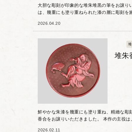
大胆な彫刻が印象的な堆朱堆黒の筆をお譲りい
は、幾重にも塗り重ねられた漆の層に彫刻を
技法「堆朱」と「堆黒」を用いた作品です。 
2026.04.20
と黒漆を用い...
堆
堆朱
鮮やかな朱漆を幾重にも塗り重ね、精緻な彫
香合をお譲りいただきました。 本作の主役は
場する「蝦蟇（がま）仙人」です。蝦蟇を操
2026.02.11