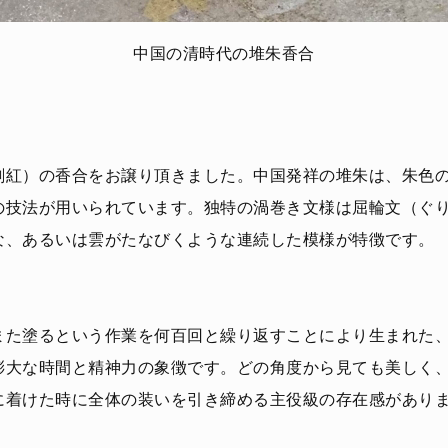
中国の清時代の堆朱香合
剔紅）の香合をお譲り頂きました。中国発祥の堆朱は、朱色
の技法が用いられています。独特の渦巻き文様は屈輪文（ぐ
な、あるいは雲がたなびくような連続した模様が特徴です。
また塗るという作業を何百回と繰り返すことにより生まれた
膨大な時間と精神力の象徴です。どの角度から見ても美しく
に着けた時に全体の装いを引き締める主役級の存在感があり