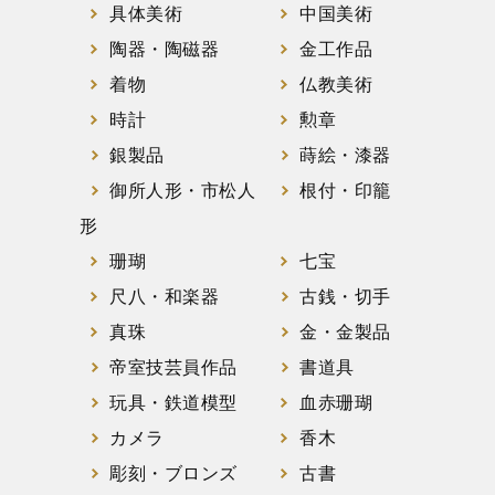
具体美術
中国美術
陶器・陶磁器
金工作品
着物
仏教美術
時計
勲章
銀製品
蒔絵・漆器
御所人形・市松人
根付・印籠
形
珊瑚
七宝
尺八・和楽器
古銭・切手
真珠
金・金製品
帝室技芸員作品
書道具
玩具・鉄道模型
血赤珊瑚
カメラ
香木
彫刻・ブロンズ
古書