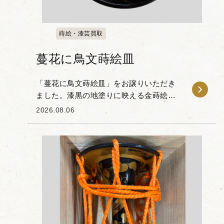
蒔絵・漆芸買取
蔓花に鳥文蒔絵皿
「蔓花に鳥文蒔絵皿」をお譲りいただき
ました。漆黒の地塗りに映える金蒔絵が
美しく、植物の優美な蔓や花々が繊細か
2026.08.06
つ伸びやかに描かれています。 おそらく
鉄線か時計草と思われる蔓植物に、小鳥
が止まっています...