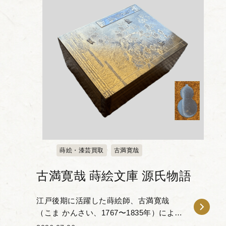
蒔絵・漆芸買取
古満寛哉
古満寛哉 蒔絵文庫 源氏物語
江戸後期に活躍した蒔絵師、古満寛哉
（こま かんさい、1767〜1835年）による
「蒔絵文庫 源氏物語」です。 本作は、