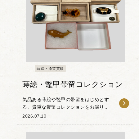
蒔絵・漆芸買取
蒔絵・鼈甲帯留コレクション
気品ある蒔絵や鼈甲の帯留をはじめとす
る、貴重な帯留コレクションをお譲りい
ただきました。 なかでも目を引くのは、
2026.07.10
漆黒の漆面に繊細な金蒔絵で蝶が描かれ
た輪島塗の帯留です。伝統的な技法で作
られており、細部...