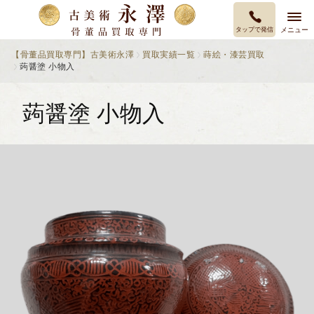
タップで発信
メニュー
【骨董品買取専門】古美術永澤
買取実績一覧
蒔絵・漆芸買取
蒟醤塗 小物入
蒟醤塗 小物入