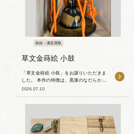
蒔絵・漆芸買取
草文金蒔絵 小鼓
「草文金蒔絵 小鼓」をお譲りいただきま
した。 本作の特徴は、黒漆のなだらかな
地肌に施された、品のある金蒔絵の意匠
2026.07.10
にあります。 小鼓の胴の曲線に沿って描
かれた草文や、四角い色紙を思わせる文
様は、光の...