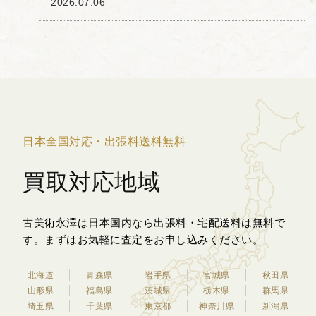
2026.07.06
『源氏物語』第五帖「若紫」で、幼い若
紫（のちの紫の上）が「雀の子を犬君
（いぬき・...
日本全国対応・出張料送料無料
買取対応地域
古美術永澤は日本国内なら出張料・宅配送料は無料で
す。
まずはお気軽に査定をお申し込みください。
北海道
青森県
岩手県
宮城県
秋田県
山形県
福島県
茨城県
栃木県
群馬県
埼玉県
千葉県
東京都
神奈川県
新潟県