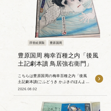
浮世絵買取
豊原国周
豊原国周 梅幸百種之内「後風
土記劇本讀 鳥居強右衛門」
こちらは豊原国周の梅幸百種之内「後風
土記劇本讀(ごふどうき かぶきのほんよ
み)鳥居強右衛門(とりい すねえもん)」で
2026.08.02
す。 「梅幸百種(ばいこうひゃくしゅ)」
とは、梅幸という歌...