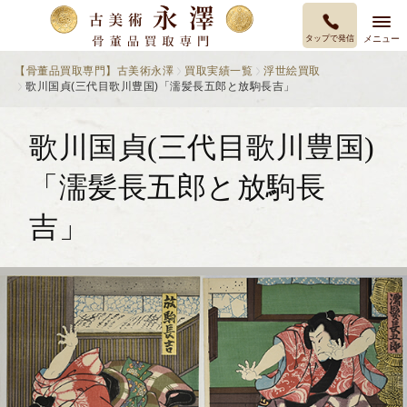
タップで発信
メニュー
【骨董品買取専門】古美術永澤
買取実績一覧
浮世絵買取
歌川国貞(三代目歌川豊国)「濡髪長五郎と放駒長吉」
歌川国貞(三代目歌川豊国)
「濡髪長五郎と放駒長
吉」