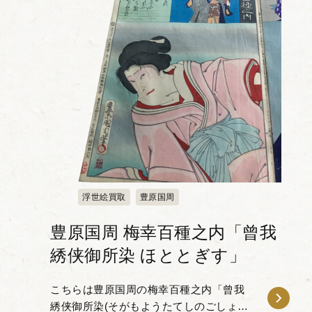
浮世絵買取
豊原国周
豊原国周 梅幸百種之内「曾我
綉侠御所染 ほととぎす」
こちらは豊原国周の梅幸百種之内「曾我
綉侠御所染(そがもようたてしのごしょぞ