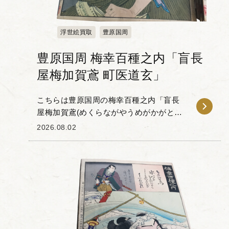
浮世絵買取
豊原国周
豊原国周 梅幸百種之内「盲長
屋梅加賀鳶 町医道玄」
こちらは豊原国周の梅幸百種之内「盲長
屋梅加賀鳶(めくらながやうめがかがとび)
町医道玄」です。 「梅幸百種(ばいこう
2026.08.02
ひゃくしゅ)」とは、梅幸という歌舞伎役
者が扮した100種の役...