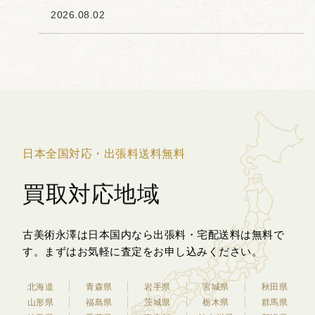
め)ほととぎす」です。 「梅幸百種(ばい
2026.08.02
こうひゃくしゅ)」とは、梅幸という歌舞
伎役者が扮した100種...
日本全国対応・出張料送料無料
買取対応地域
古美術永澤は日本国内なら出張料・宅配送料は無料で
す。
まずはお気軽に査定をお申し込みください。
北海道
青森県
岩手県
宮城県
秋田県
山形県
福島県
茨城県
栃木県
群馬県