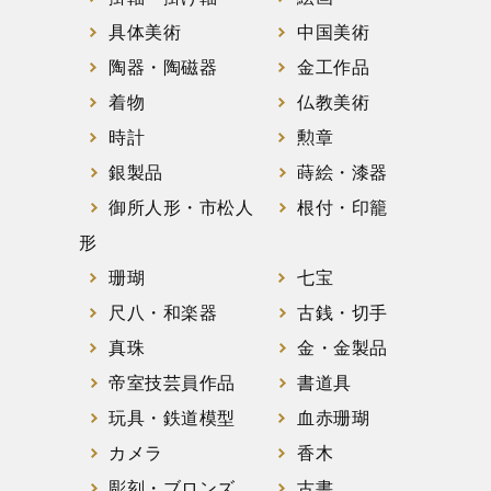
具体美術
中国美術
陶器・陶磁器
金工作品
着物
仏教美術
時計
勲章
銀製品
蒔絵・漆器
御所人形・市松人
根付・印籠
形
珊瑚
七宝
尺八・和楽器
古銭・切手
真珠
金・金製品
帝室技芸員作品
書道具
玩具・鉄道模型
血赤珊瑚
カメラ
香木
彫刻・ブロンズ
古書