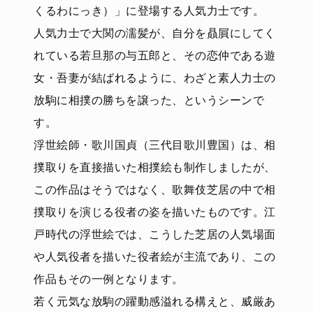
くるわにっき）」に登場する人気力士です。
人気力士で大関の濡髪が、自分を贔屓にしてく
れている若旦那の与五郎と、その恋仲である遊
女・吾妻が結ばれるように、わざと素人力士の
放駒に相撲の勝ちを譲った、というシーンで
す。
浮世絵師・歌川国貞（三代目歌川豊国）は、相
撲取りを直接描いた相撲絵も制作しましたが、
この作品はそうではなく、歌舞伎芝居の中で相
撲取りを演じる役者の姿を描いたものです。江
戸時代の浮世絵では、こうした芝居の人気場面
や人気役者を描いた役者絵が主流であり、この
作品もその一例となります。
若く元気な放駒の躍動感溢れる構えと、威厳あ