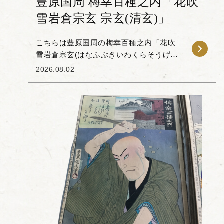
豊原国周 梅幸百種之内「花吹
雪岩倉宗玄 宗玄(清玄)」
こちらは豊原国周の梅幸百種之内「花吹
雪岩倉宗玄(はなふぶきいわくらそうげん)
宗玄(清玄)」です。 「梅幸百種(ばいこう
2026.08.02
ひゃくしゅ)」とは、梅幸という歌舞伎役
者が扮した100種...