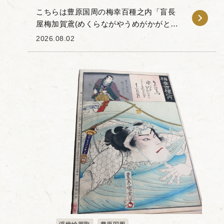
こちらは豊原国周の梅幸百種之内「盲長
屋梅加賀鳶(めくらながやうめがかがとび)
町医道玄」です。 「梅幸百種(ばいこう
2026.08.02
ひゃくしゅ)」とは、梅幸という歌舞伎役
者が扮した100種の役...