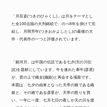
「月百姿(つきのひゃくし)」は月をテーマとし
た全100点揃の大判錦絵で、のべ8年を掛けて完
結し、月岡芳年(つきおかよしとし)の最後の大
作・代表作の一つと評価されています。
「銀河月」は中国の伝説である七夕(天の川伝
説)を題材にしています。牛を連れた牽牛(彦星)
が、雲の上で織女(織姫)と再会する場面です。
本図は、七夕の由来となった天帝の娘である織
姫と、その婿である彦星が、天帝の怒りを買
い、一年に一度、七月七日の夜しか天の川を渡