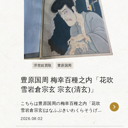
浮世絵買取
豊原国周
豊原国周 梅幸百種之内「花吹
雪岩倉宗玄 宗玄(清玄)」
こちらは豊原国周の梅幸百種之内「花吹
雪岩倉宗玄(はなふぶきいわくらそうげん)
宗玄(清玄)」です。 「梅幸百種(ばいこう
2026.08.02
ひゃくしゅ)」とは、梅幸という歌舞伎役