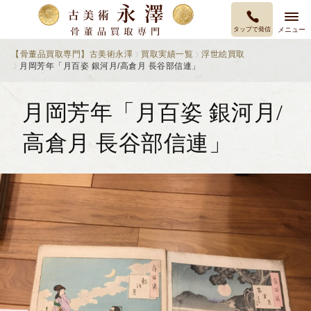
タップで発信
メニュー
【骨董品買取専門】古美術永澤
買取実績一覧
浮世絵買取
月岡芳年「月百姿 銀河月/高倉月 長谷部信連」
月岡芳年「月百姿 銀河月/
高倉月 長谷部信連」