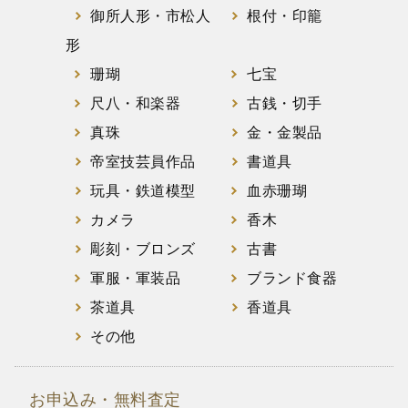
御所人形・市松人
根付・印籠
形
珊瑚
七宝
尺八・和楽器
古銭・切手
真珠
金・金製品
帝室技芸員作品
書道具
玩具・鉄道模型
血赤珊瑚
カメラ
香木
彫刻・ブロンズ
古書
軍服・軍装品
ブランド食器
茶道具
香道具
その他
お申込み・無料査定