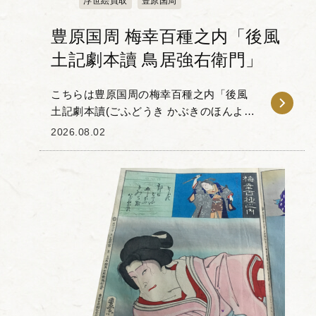
浮世絵買取
豊原国周
豊原国周 梅幸百種之内「後風
土記劇本讀 鳥居強右衛門」
こちらは豊原国周の梅幸百種之内「後風
土記劇本讀(ごふどうき かぶきのほんよ
み)鳥居強右衛門(とりい すねえもん)」で
2026.08.02
す。 「梅幸百種(ばいこうひゃくしゅ)」
とは、梅幸という歌...