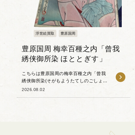
浮世絵買取
豊原国周
豊原国周 梅幸百種之内「曾我
綉侠御所染 ほととぎす」
こちらは豊原国周の梅幸百種之内「曾我
綉侠御所染(そがもようたてしのごしょぞ
め)ほととぎす」です。 「梅幸百種(ばい
2026.08.02
こうひゃくしゅ)」とは、梅幸という歌舞
伎役者が扮した100種...