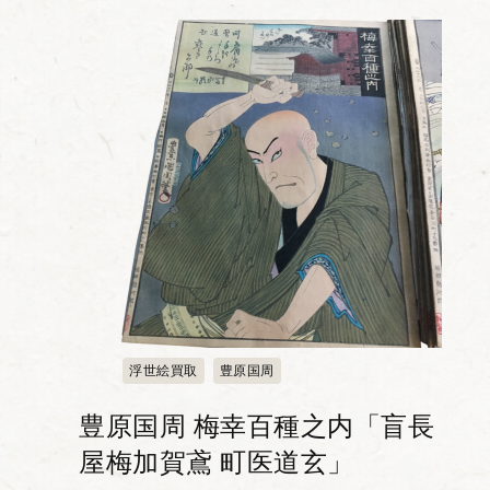
者が扮した100種...
浮世絵買取
豊原国周
豊原国周 梅幸百種之内「盲長
屋梅加賀鳶 町医道玄」