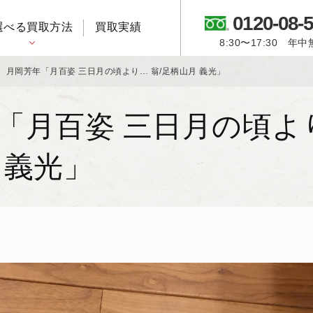
0120-08-
選べる買取方法
買取実績
8:30〜17:30 年
御所人形・市松人形
月岡芳年「月百姿 三日月の頃より… 翁/足柄山月 義光」
「月百姿 三日月の頃より
 義光」