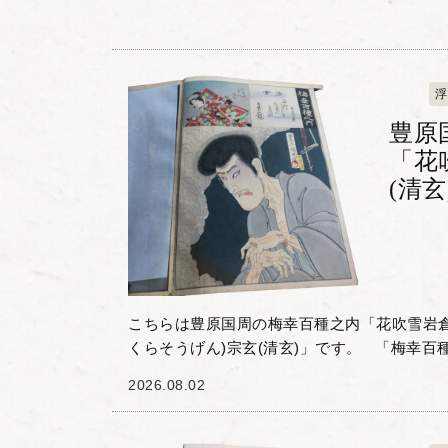
浮
豊原
「花
(清玄
こちらは豊原国周の梅幸百種之内「花吹雪岩倉
くらそうげん)宗玄(清玄)」です。 「梅幸百種(ばいこうひゃくし
ゅ)」とは、梅幸という歌舞伎役者が扮した100種
2026.08.02