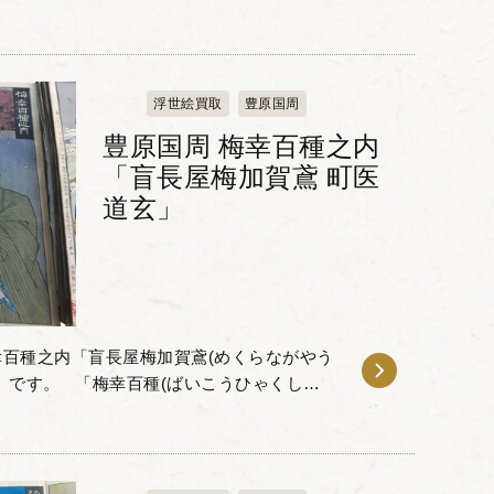
浮世絵買取
豊原国周
豊原国周 梅幸百種之内
「盲長屋梅加賀鳶 町医
道玄」
百種之内「盲長屋梅加賀鳶(めくらながやう
ばいこうひゃくし
舞伎役者が扮した100種の役...