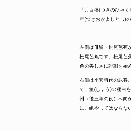
「月百姿(つきのひゃく
年(つきおかよしとし)
左側は俳聖・松尾芭蕉
松尾芭蕉です。松尾芭
色の美しさに誹諧を始
右側は平安時代の武将
て、笙(しょう)の秘
州（後三年の役）へ向
に、絶やしてはならな