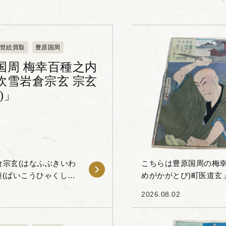
世絵買取
豊原国周
国周 梅幸百種之内
吹雪岩倉宗玄 宗玄
)」
宗玄(はなふぶきいわ
こちらは豊原国周の梅幸
めがかがとび)町医道玄」です。 「梅幸百種(
...
ゅ)」とは、梅幸という歌
2026.08.02