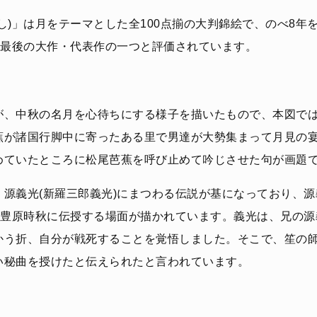
し)」は月をテーマとした全100点揃の大判錦絵で、のべ8年
の最後の大作・代表作の一つと評価されています。
が、中秋の名月を心待ちにする様子を描いたもので、本図で
蕉が諸国行脚中に寄ったある里で男達が大勢集まって月見の
めていたところに松尾芭蕉を呼び止めて吟じさせた句が画題
、源義光(新羅三郎義光)にまつわる伝説が基になっており、
曲を豊原時秋に伝授する場面が描かれています。義光は、兄の
かう折、自分が戦死することを覚悟しました。そこで、笙の
い秘曲を授けたと伝えられたと言われています。