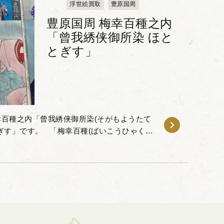
浮世絵買取
豊原国周
豊原国周 梅幸百種之内
「曾我綉侠御所染 ほと
とぎす」
百種之内「曾我綉侠御所染(そがもようたて
幸百種(ばいこうひゃくし
舞伎役者が扮した100種...