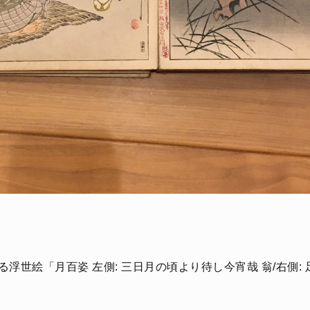
)による浮世絵「月百姿 左側: 三日月の頃より待し今宵哉 翁/右側: