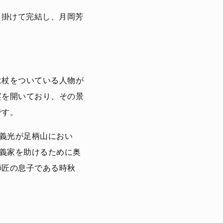
を掛けて完結し、月岡芳
は杖をついている人物が
宴を開いており、その景
です。
源義光が足柄山におい
源義家を助けるために奥
師匠の息子である時秋