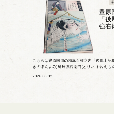
浮
豊原
「後
強右
こちらは豊原国周の梅幸百種之内「後風土記劇
きのほんよみ)鳥居強右衛門(とりい すねえもん)」で
種(ばいこうひゃくしゅ)」とは、梅幸という歌.
2026.08.02