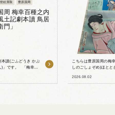
世絵買取
豊原国周
国周 梅幸百種之内
風土記劇本讀 鳥居
衛門」
本讀(ごふどうき かぶ
こちらは豊原国周の梅幸
す。 「梅幸百
しのごしょぞめ)ほととぎす」です。 「梅
..
ゅ)」とは、梅幸という歌
2026.08.02