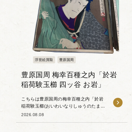
浮世絵買取
豊原国周
豊原国周 梅幸百種之内「於岩
稲荷験玉櫛 四ッ谷 お岩」
こちらは豊原国周の梅幸百種之内「於岩
稲荷験玉櫛(おいわいなりしゅうのたまぐ
し)四ッ谷 お岩」です。 「梅幸百種(ばい
2026.08.08
こうひゃくしゅ)」とは、梅幸という歌舞
伎役者が扮した100...