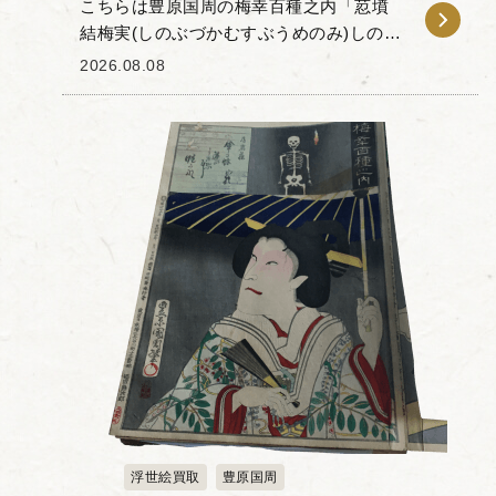
こちらは豊原国周の梅幸百種之内「荵墳
結梅実(しのぶづかむすぶうめのみ)しのふ
(ぶ)売」です。 「梅幸百種(ばいこうひゃ
2026.08.08
くしゅ)」とは、梅幸という歌舞伎役者が
扮した100種の役...
浮世絵買取
豊原国周