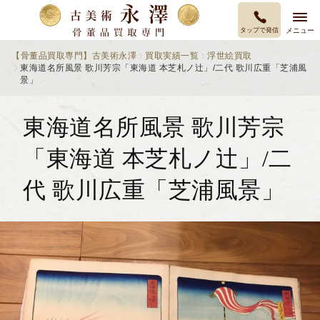
タップで発信
メニュー
【骨董品買取専門】古美術永澤
買取実績一覧
浮世絵買取
東海道名所風景 歌川芳宗「東海道 本芝札ノ辻」/二代 歌川広重「芝浦風
景」
東海道名所風景 歌川芳宗
「東海道 本芝札ノ辻」/二
代 歌川広重「芝浦風景」