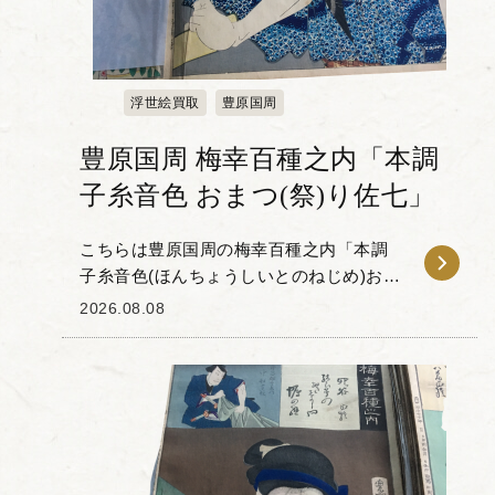
浮世絵買取
豊原国周
豊原国周 梅幸百種之内「本調
子糸音色 おまつ(祭)り佐七」
こちらは豊原国周の梅幸百種之内「本調
子糸音色(ほんちょうしいとのねじめ)おま
つ(祭)り佐七(さしち)」です。 「梅幸百
2026.08.08
種(ばいこうひゃくしゅ)」とは、梅幸とい
う歌舞伎役者が扮...