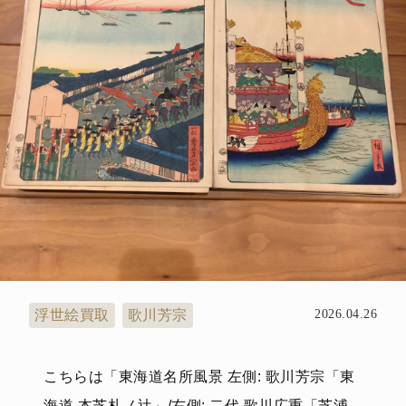
浮世絵買取
歌川芳宗
2026.04.26
こちらは「東海道名所風景 左側: 歌川芳宗「東
海道 本芝札ノ辻」/右側: 二代 歌川広重「芝浦