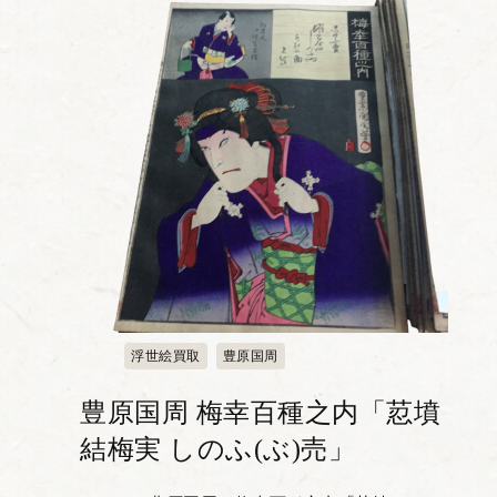
浮世絵買取
豊原国周
豊原国周 梅幸百種之内「荵墳
結梅実 しのふ(ぶ)売」