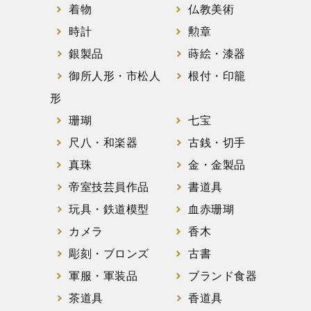
着物
仏教美術
時計
勲章
銀製品
蒔絵・漆器
御所人形・市松人
根付・印籠
形
珊瑚
七宝
尺八・和楽器
古銭・切手
真珠
金・金製品
帝室技芸員作品
書道具
玩具・鉄道模型
血赤珊瑚
カメラ
香木
彫刻・ブロンズ
古書
軍服・軍装品
ブランド食器
茶道具
香道具