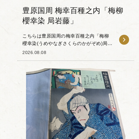
豊原国周 梅幸百種之内「梅柳
櫻幸染 局岩藤」
こちらは豊原国周の梅幸百種之内「梅柳
櫻幸染(うめやなぎさくらのかがぞめ)局岩
藤(つぼね・いわふじ)」です。 「梅幸百
2026.08.08
種(ばいこうひゃくしゅ)」とは、梅幸とい
う歌舞伎役者が扮し...