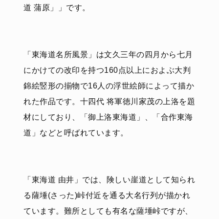
道 蒲原」」です。
「東海道名所風景」は文久三年の四月から七月
にかけての改印を持つ160点以上におよぶ大判
錦絵竪形の揃物で16人の浮世絵師によって描か
れた作品です。十四代 将軍徳川家茂の上洛を題
材にしており、「御上洛東海道」、「合作東海
道」などと呼ばれています。
「東海道 由井」では、険しい崖道として知られ
る薩埵(さった)峠付近を通る大名行列が描かれ
ています。難所としても有名な薩埵峠ですが、