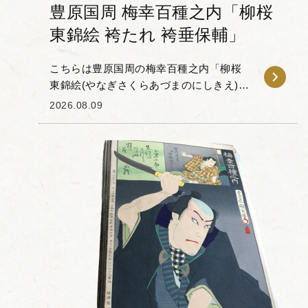
豊原国周 梅幸百種之内「柳桜
東錦絵 袴たれ 袴垂保輔」
こちらは豊原国周の梅幸百種之内「柳桜
東錦絵(やなぎさくらあづまのにしきえ)袴
たれ 袴垂保輔」です。 「梅幸百種(ばい
2026.08.09
こうひゃくしゅ)」とは、梅幸という歌舞
伎役者が扮した100...