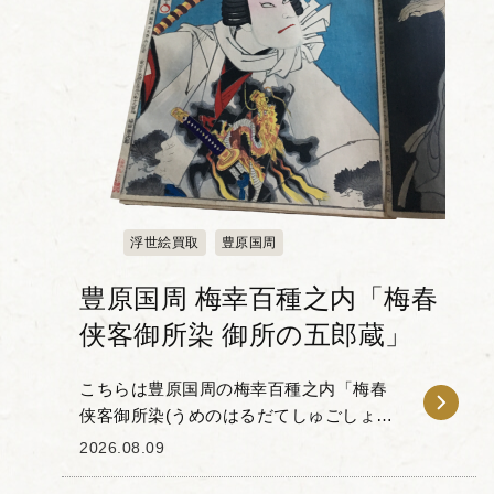
浮世絵買取
豊原国周
豊原国周 梅幸百種之内「梅春
侠客御所染 御所の五郎蔵」
こちらは豊原国周の梅幸百種之内「梅春
侠客御所染(うめのはるだてしゅごしょぞ
め)御所の五郎蔵」です。 「梅幸百種(ば
2026.08.09
いこうひゃくしゅ)」とは、梅幸という歌