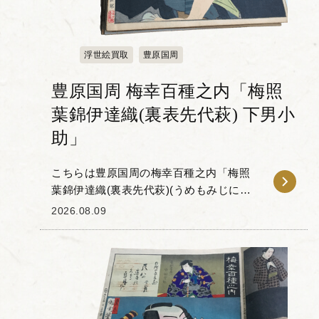
浮世絵買取
豊原国周
豊原国周 梅幸百種之内「梅照
葉錦伊達織(裏表先代萩) 下男小
助」
こちらは豊原国周の梅幸百種之内「梅照
葉錦伊達織(裏表先代萩)(うめもみじにし
きのだており)下男小助」です。 「梅幸
2026.08.09
百種(ばいこうひゃくしゅ)」とは、梅幸と
いう歌舞伎役者が扮し...