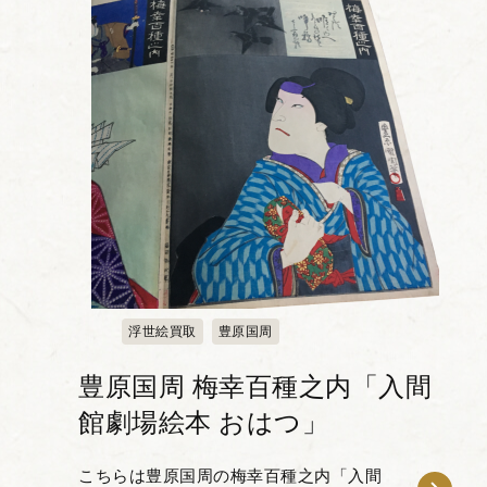
浮世絵買取
豊原国周
豊原国周 梅幸百種之内「入間
館劇場絵本 おはつ」
こちらは豊原国周の梅幸百種之内「入間