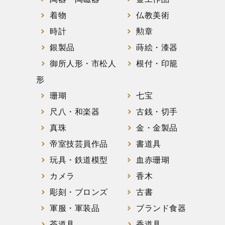
着物
仏教美術
時計
勲章
銀製品
蒔絵・漆器
御所人形・市松人
根付・印籠
形
珊瑚
七宝
尺八・和楽器
古銭・切手
真珠
金・金製品
帝室技芸員作品
書道具
玩具・鉄道模型
血赤珊瑚
カメラ
香木
彫刻・ブロンズ
古書
軍服・軍装品
ブランド食器
茶道具
香道具