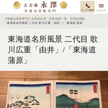
タップで発信
メニュー
【骨董品買取専門】古美術永澤
買取実績一覧
浮世絵買取
東海道名所風景 二代目 歌川広重「由井」/「東海道 蒲原」
東海道名所風景 二代目 歌
川広重「由井」/「東海道
蒲原」