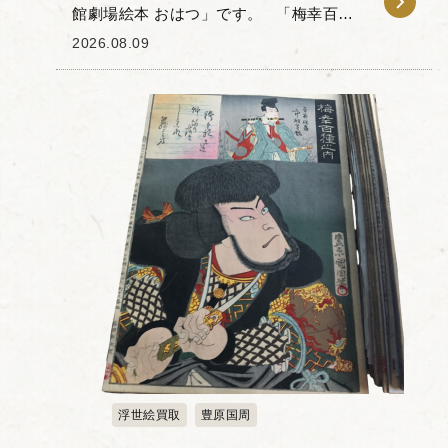
館劇場絵本 おはつ」です。 「梅幸百種
(ばいこうひゃくしゅ)」とは、梅幸という
2026.08.09
歌舞伎役者が扮した100種の役を豊原国周
(とよはらくにちか)...
浮世絵買取
豊原国周