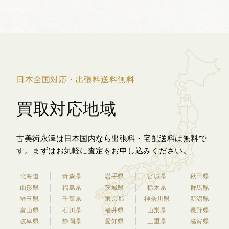
舞伎役者が扮した100...
日本全国対応・出張料送料無料
買取対応地域
古美術永澤は日本国内なら出張料・宅配送料は無料で
す。
まずはお気軽に査定をお申し込みください。
北海道
青森県
岩手県
宮城県
秋田県
山形県
福島県
茨城県
栃木県
群馬県
埼玉県
千葉県
東京都
神奈川県
新潟県
富山県
石川県
福井県
山梨県
長野県
岐阜県
静岡県
愛知県
三重県
滋賀県