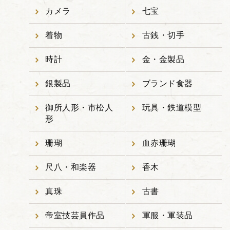
カメラ
七宝
着物
古銭・切手
時計
金・金製品
銀製品
ブランド食器
御所人形・市松人
玩具・鉄道模型
形
珊瑚
血赤珊瑚
尺八・和楽器
香木
真珠
古書
帝室技芸員作品
軍服・軍装品