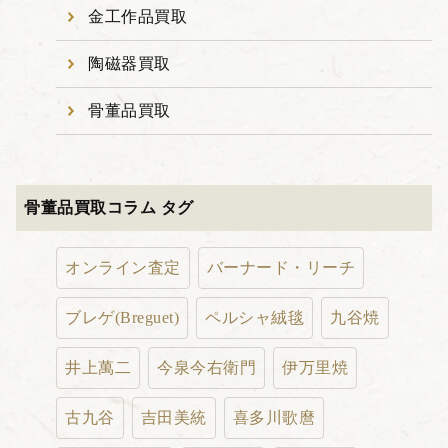
金工作品買取
陶磁器買取
骨董品買取
骨董品買取コラム タグ
オンライン査定
バーナード・リーチ
ブレゲ(Breguet)
ペルシャ絨毯
九谷焼
井上萬二
今泉今右衛門
伊万里焼
古九谷
吉田美統
喜多川歌麿