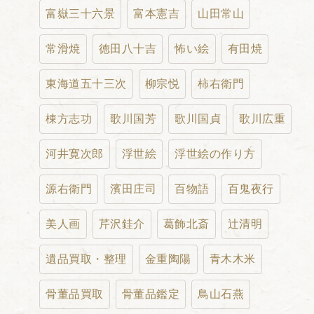
富嶽三十六景
富本憲吉
山田常山
常滑焼
徳田八十吉
怖い絵
有田焼
東海道五十三次
柳宗悦
柿右衛門
棟方志功
歌川国芳
歌川国貞
歌川広重
河井寛次郎
浮世絵
浮世絵の作り方
源右衛門
濱田庄司
百物語
百鬼夜行
美人画
芹沢銈介
葛飾北斎
辻清明
遺品買取・整理
金重陶陽
青木木米
骨董品買取
骨董品鑑定
鳥山石燕