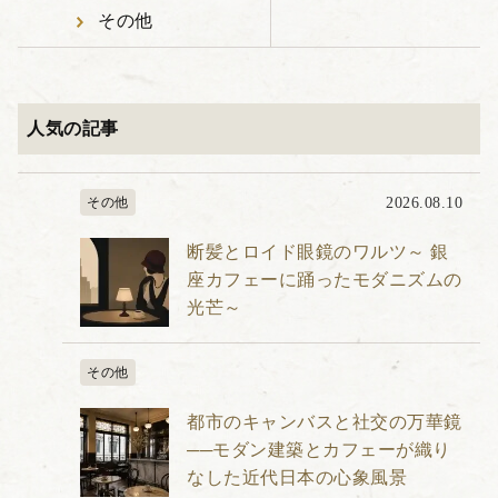
その他
人気の記事
その他
2026.08.10
断髪とロイド眼鏡のワルツ～ 銀
座カフェーに踊ったモダニズムの
光芒～
その他
都市のキャンバスと社交の万華鏡
──モダン建築とカフェーが織り
なした近代日本の心象風景