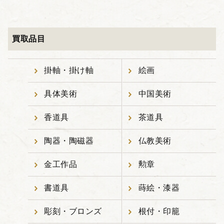
買取品目
掛軸・掛け軸
絵画
具体美術
中国美術
香道具
茶道具
陶器・陶磁器
仏教美術
金工作品
勲章
書道具
蒔絵・漆器
彫刻・ブロンズ
根付・印籠