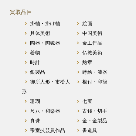
買取品目
掛軸・掛け軸
絵画
具体美術
中国美術
陶器・陶磁器
金工作品
着物
仏教美術
時計
勲章
銀製品
蒔絵・漆器
御所人形・市松人
根付・印籠
形
珊瑚
七宝
尺八・和楽器
古銭・切手
真珠
金・金製品
帝室技芸員作品
書道具