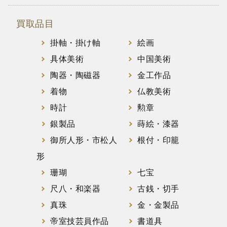
買取品目
掛軸・掛け軸
絵画
具体美術
中国美術
陶器・陶磁器
金工作品
着物
仏教美術
時計
勲章
銀製品
蒔絵・漆器
御所人形・市松人
根付・印籠
形
珊瑚
七宝
尺八・和楽器
古銭・切手
真珠
金・金製品
帝室技芸員作品
書道具