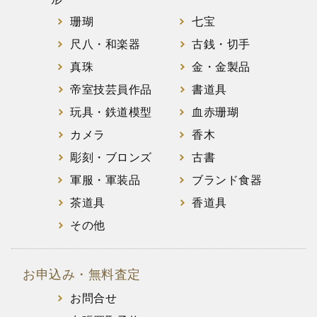
珊瑚
七宝
尺八・和楽器
古銭・切手
真珠
金・金製品
帝室技芸員作品
書道具
玩具・鉄道模型
血赤珊瑚
カメラ
香木
彫刻・ブロンズ
古書
軍服・軍装品
ブランド食器
茶道具
香道具
その他
お申込み・無料査定
お問合せ