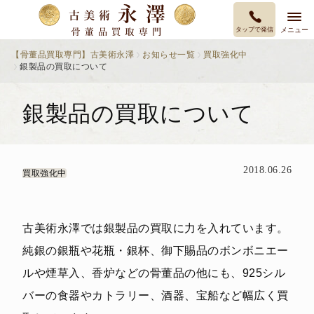
タップで発信
メニュー
【骨董品買取専門】古美術永澤
お知らせ一覧
買取強化中
銀製品の買取について
銀製品の買取について
2018.06.26
買取強化中
古美術永澤では銀製品の買取に力を入れています。
純銀の銀瓶や花瓶・銀杯、御下賜品のボンボニエー
ルや煙草入、香炉などの骨董品の他にも、925シル
バーの食器やカトラリー、酒器、宝船など幅広く買