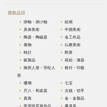
買取品目
掛軸・掛け軸
絵画
具体美術
中国美術
陶器・陶磁器
金工作品
着物
仏教美術
時計
勲章
銀製品
蒔絵・漆器
御所人形・市松人
根付・印籠
形
珊瑚
七宝
尺八・和楽器
古銭・切手
真珠
金・金製品
帝室技芸員作品
書道具