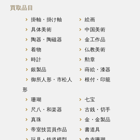
買取品目
掛軸・掛け軸
絵画
具体美術
中国美術
陶器・陶磁器
金工作品
着物
仏教美術
時計
勲章
銀製品
蒔絵・漆器
御所人形・市松人
根付・印籠
形
珊瑚
七宝
尺八・和楽器
古銭・切手
真珠
金・金製品
帝室技芸員作品
書道具
玩具・鉄道模型
血赤珊瑚