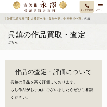
タップで発信
メニュー
【骨董品買取専門】古美術永澤
買取作家
中国美術作家
呉鎮
呉鎮の作品買取・査定
ごちん
作品の査定・評価について
呉鎮の作品を高く評価しております。
もし作品がお手元にございましたらぜひご相談
ください。