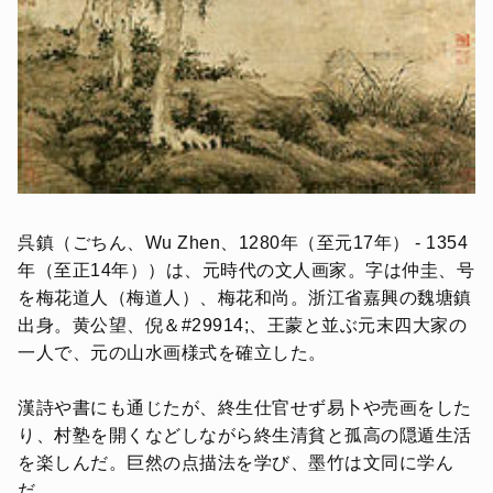
呉鎮（ごちん、Wu Zhen、1280年（至元17年） - 1354
年（至正14年））は、元時代の文人画家。字は仲圭、号
を梅花道人（梅道人）、梅花和尚。浙江省嘉興の魏塘鎮
出身。黄公望、倪＆#29914;、王蒙と並ぶ元末四大家の
一人で、元の山水画様式を確立した。
漢詩や書にも通じたが、終生仕官せず易卜や売画をした
り、村塾を開くなどしながら終生清貧と孤高の隠遁生活
を楽しんだ。巨然の点描法を学び、墨竹は文同に学ん
だ。