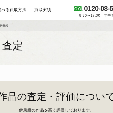
0120-08-
選べる買取方法
買取実績
8:30〜17:30 年
御所人形・市松人形
伊秉綬
・査定
作品の査定・評価につい
伊秉綬の作品を高く評価しております。