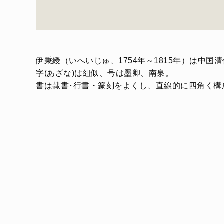
伊秉綬（いへいじゅ、1754年～1815年）は中
字(あざな)は組似、号は墨卿、南泉。
書は隷書･行書・篆刻をよくし、直線的に四角く