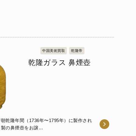
中国美術買取
乾隆帝
乾隆ガラス 鼻煙壺
乾隆年間（1736年〜1795年）に製作され
ス製の鼻煙壺をお譲…