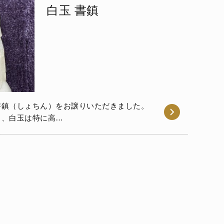
白玉 書鎮
書鎮（しょちん）をお譲りいただきました。
も、白玉は特に高…