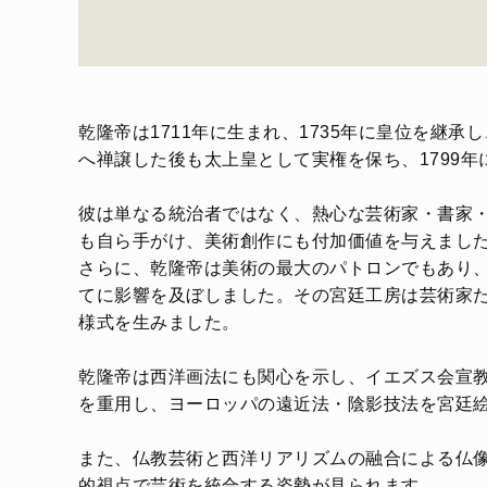
乾隆帝は1711年に生まれ、1735年に皇位を継承
へ禅譲した後も太上皇として実権を保ち、1799
彼は単なる統治者ではなく、熱心な芸術家・書家
も自ら手がけ、美術創作にも付加価値を与えまし
さらに、乾隆帝は美術の最大のパトロンでもあり
てに影響を及ぼしました。その宮廷工房は芸術家
様式を生みました。
乾隆帝は西洋画法にも関心を示し、イエズス会宣
を重用し、ヨーロッパの遠近法・陰影技法を宮廷
また、仏教芸術と西洋リアリズムの融合による仏
的視点で芸術を統合する姿勢が見られます。