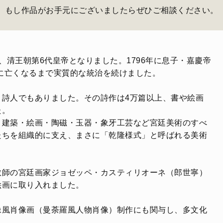
もし作品がお手元にございましたらぜひご相談ください。
し、清王朝第6代皇帝となりました。1796年に息子・嘉慶帝
年に亡くなるまで実質的な統治を続けました。
・詩人でもありました。その詩作は4万篇以上、書や絵画
た。
、建築・絵画・陶磁・玉器・象牙工芸など宮廷美術のすべ
たちを組織的に支え、まさに「乾隆様式」と呼ばれる美術
教師の宮廷画家ジョゼッペ・カスティリオーネ（郎世寧）
絵画に取り入れました。
像風肖像画（曼荼羅風人物肖像）制作にも関与し、多文化