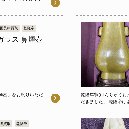
国美術買取
乾隆帝
ガラス 鼻煙壺
煙壺」をお譲りいただ
乾隆年製(けんりゅうね
だきました。 乾隆帝は
書買取
乾隆帝