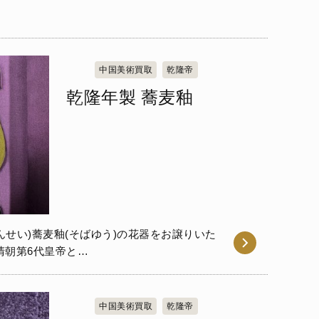
中国美術買取
乾隆帝
乾隆年製 蕎麦釉
んせい)蕎麦釉(そばゆう)の花器をお譲りいた
清朝第6代皇帝と…
中国美術買取
乾隆帝