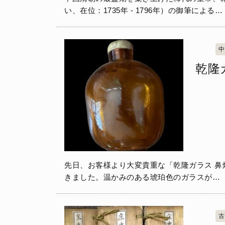
い、在位：1735年 - 1796年）の御筆による…
中
乾隆
先日、お客様より大変貴重な「乾隆ガラス 鼻
きました。温かみのある琥珀色のガラスが…
古