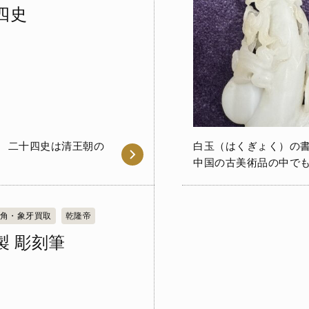
四史
朝の
白玉（はくぎょく）の
中国の古美術品の中で
角・象牙買取
乾隆帝
製 彫刻筆