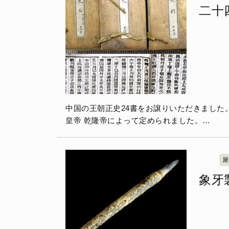
二十
中国の王朝正史24書をお譲りいただきました。 二十四史は清王
皇帝 乾隆帝によって定められました。…
犀
象牙