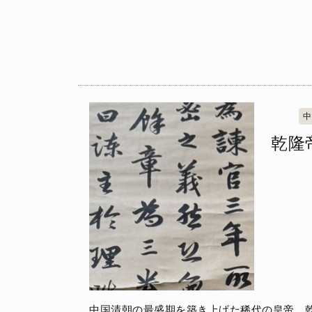
中
乾隆
中国清朝の最盛期を築き上げた稀代の皇帝、