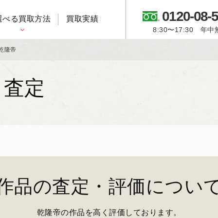
0120-08-
選べる買取方法
買取実績
8:30〜17:30 年
御所人形・市松人形
乾隆帝
・査定
作品の査定・評価につい
乾隆帝の作品を高く評価しております。