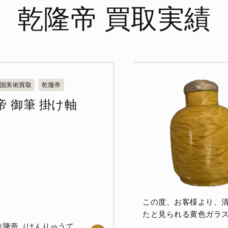
乾隆帝 買取実績
国美術買取
乾隆帝
帝 御筆 掛け軸
この度、お客様より、清朝
たと見られる黄色ガラ
乾隆帝（けんりゅうて