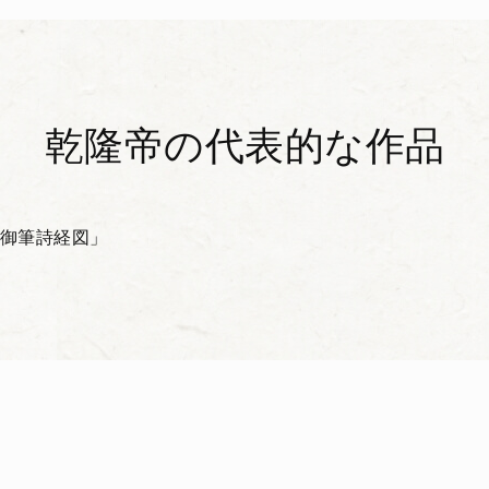
乾隆帝の代表的な作品
御筆詩経図」