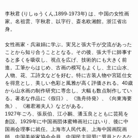
李秋君 (りしゅうくん,1899-1973年) は、中国の女性画
家。名祖雲、字秋君、以字行、斎名欧湘館。浙江省出
身。
女性画家・呉淑娟に学ぶ。実兄と張大千が交流があった
ことから知り合うこととなる。その後、張大千に師事す
ると多くを吸収し、視点を広げ、技術的にも大きく前
進。工筆からはじめ、古画の模写もよくし、主に山水、
人物、花、工詩文などを好む。特に古装人物や宮廷仕女
を得意とし、美しい色彩と風雅が高く評価される。40歳
から山水画の制作研究に専念し、大幅も数点制作してい
る。著名な作品に《假日》、《漁舟待発》、《向東海要
魚》、《湘君湘夫人》などがある。
1927年ごろ、張辰伯、江小鶼、潘玉良とともに芸苑を
創設。1929年に中国画団体蜜蜂画社にはいり、後に中
国画会理事に就任。上海市人民代表、上海中国画院画
師、中国美術家協会会員、中国民主同盟に盟員となるな