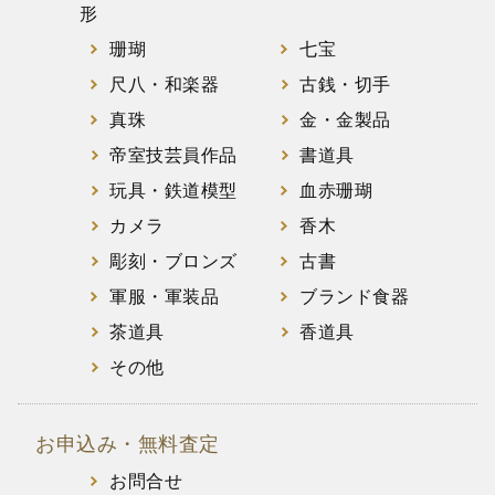
形
珊瑚
七宝
尺八・和楽器
古銭・切手
真珠
金・金製品
帝室技芸員作品
書道具
玩具・鉄道模型
血赤珊瑚
カメラ
香木
彫刻・ブロンズ
古書
軍服・軍装品
ブランド食器
茶道具
香道具
その他
お申込み・無料査定
お問合せ