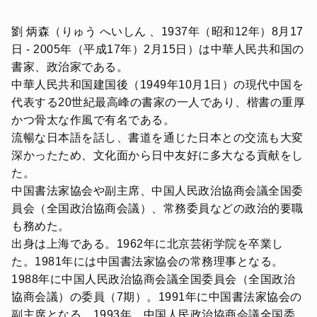
劉 炳森（りゅう へいしん 、1937年（昭和12年）8月17
日 - 2005年（平成17年）2月15日）は中華人民共和国の
書家、政治家である。
中華人民共和国建国後（1949年10月1日）の現代中国を
代表する20世紀最高峰の書家の一人であり、楷書の重厚
かつ骨太な作風で有名である。
流暢な日本語を話し、書道を通じた日本との交流も大変
深かったため、文化面から日中友好に多大なる貢献をし
た。
中国書法家協会や副主席、中国人民政治協商会議全国委
員会（全国政治協商会議）、常務委員などの政治的要職
も務めた。
出身は上海である。1962年に北京芸術学院を卒業し
た。1981年には中国書法家協会の常務理事となる。
1988年に中国人民政治協商会議全国委員会（全国政治
協商会議）の委員（7期）。1991年に中国書法家協会の
副主席となる。1993年、中国人民政治協商会議全国委