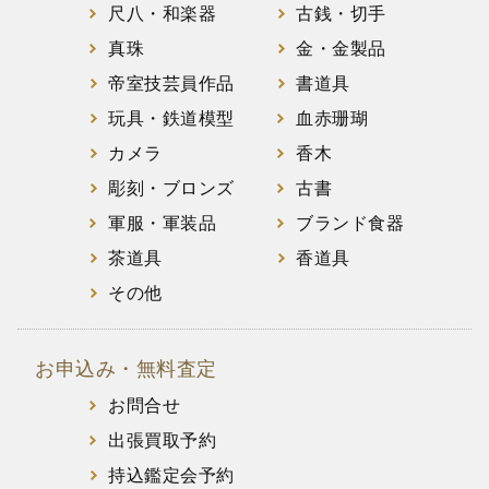
尺八・和楽器
古銭・切手
真珠
金・金製品
帝室技芸員作品
書道具
玩具・鉄道模型
血赤珊瑚
カメラ
香木
彫刻・ブロンズ
古書
軍服・軍装品
ブランド食器
茶道具
香道具
その他
お申込み・無料査定
お問合せ
出張買取予約
持込鑑定会予約