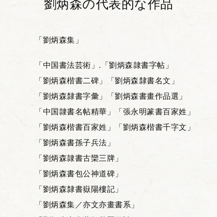
劉炳森の代表的な作品
「劉炳森集」
「中国書法芸術」.「劉炳森隷書字帖」
「劉炳森楷書二碑」
「劉炳森隸書名文」
「劉炳森隸書字彙」
「劉炳森書畫作品選」
「中国隷書名帖精華」
「張永明篆書百家姓」
「劉炳森楷書百家姓」
「劉炳森楷書千字文」
「劉炳森書孫子兵法」
「劉炳森隷書古欒三牌」
「劉炳森書包公神道碑」
「劉炳森隸書嶽陽樓記」
「劉炳森集／亦文亦畫書系」