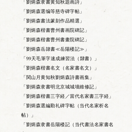
「劉炳森隶書黄知秋題画詩」
「劉炳森選编等慈寺碑字帖」
「劉炳森書法篆刻作品精選」
「劉炳森楷書曹州書画院碑記」
「劉炳森楷書曹州書畫院碑記」
「劉炳森岳隷書≪岳陽楼記≫」
「99天毛筆字速成練習法（隸書）」
「劉炳森楷書名文（名家書名文）」
「関山月黄知秋劉炳森詩書画集」
「劉炳森隶書明北京城城墻維修記」
「劉炳森楷書三字経／當代名家書三字経」
「劉炳森選編勤礼碑字帖（当代名家析名
帖）」
「劉炳森隶書岳陽楼記（当代書法名家書名