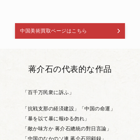
中国美術買取ページはこちら
蒋介石の代表的な作品
「百千万民衆に訴ふ」
「抗戦支那の経済建設」
「中国の命運」
「暴を以て暴に報ゆる勿れ」
「敵か味方か 蒋介石總統の對日言論」
「中国のなかのソ連 蒋介石回顧録」