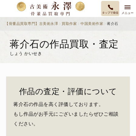
タップで発信
メニュー
【骨董品買取専門】古美術永澤
買取作家
中国美術作家
蒋介石
蒋介石の作品買取・査定
しょう かいせき
作品の査定・評価について
蒋介石の作品を高く評価しております。
もし作品がお手元にございましたらぜひご相談
ください。