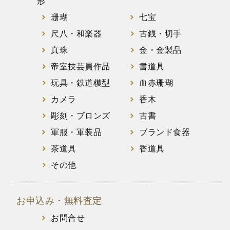
形
珊瑚
七宝
尺八・和楽器
古銭・切手
真珠
金・金製品
帝室技芸員作品
書道具
玩具・鉄道模型
血赤珊瑚
カメラ
香木
彫刻・ブロンズ
古書
軍服・軍装品
ブランド食器
茶道具
香道具
その他
お申込み・無料査定
お問合せ