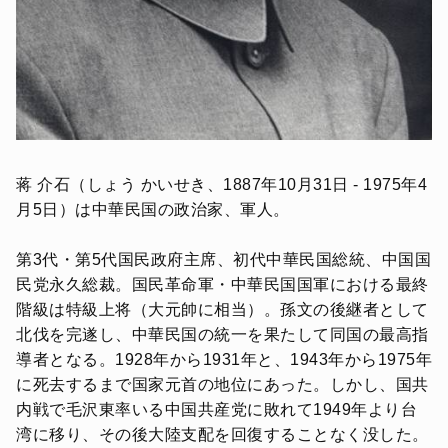
蒋 介石（しょう かいせき、1887年10月31日 - 1975年4
月5日）は中華民国の政治家、軍人。
第3代・第5代国民政府主席、初代中華民国総統、中国国
民党永久総裁。国民革命軍・中華民国国軍における最終
階級は特級上将（大元帥に相当）。孫文の後継者として
北伐を完遂し、中華民国の統一を果たして同国の最高指
導者となる。1928年から1931年と、1943年から1975年
に死去するまで国家元首の地位にあった。しかし、国共
内戦で毛沢東率いる中国共産党に敗れて1949年より台
湾に移り、その後大陸支配を回復することなく没した。