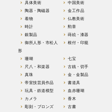
具体美術
中国美術
陶器・陶磁器
金工作品
着物
仏教美術
時計
勲章
銀製品
蒔絵・漆器
御所人形・市松人
根付・印籠
形
珊瑚
七宝
尺八・和楽器
古銭・切手
真珠
金・金製品
帝室技芸員作品
書道具
玩具・鉄道模型
血赤珊瑚
カメラ
香木
彫刻・ブロンズ
古書