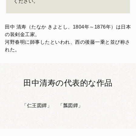
ください。
田中 清寿（たなか きよとし、1804年～1876年）は日本
の装剣金工家。
河野春明に師事したといわれ、西の後藤一乗と並び称さ
れた。
田中清寿の代表的な作品
「仁王図鐔」
「瓢図鐔」