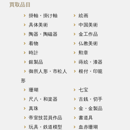
買取品目
掛軸・掛け軸
絵画
具体美術
中国美術
陶器・陶磁器
金工作品
着物
仏教美術
時計
勲章
銀製品
蒔絵・漆器
御所人形・市松人
根付・印籠
形
珊瑚
七宝
尺八・和楽器
古銭・切手
真珠
金・金製品
帝室技芸員作品
書道具
玩具・鉄道模型
血赤珊瑚