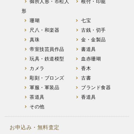
御所人形・市松人
根付・印籠
形
珊瑚
七宝
尺八・和楽器
古銭・切手
真珠
金・金製品
帝室技芸員作品
書道具
玩具・鉄道模型
血赤珊瑚
カメラ
香木
彫刻・ブロンズ
古書
軍服・軍装品
ブランド食器
茶道具
香道具
その他
お申込み・無料査定