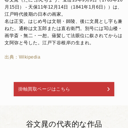
月15日） - 天保11年12月14日（1841年1月6日））は、
江戸時代後期の日本の画家。
名は正安。はじめ号は文朝・師陵、後に文晁とし字も兼
ねた。通称は文五郎または直右衛門。別号には写山楼・
画学斎・無二・一恕。薙髪して法眼位に叙されてからは
文阿弥と号した。江戸下谷根岸の生まれ。
出典：Wikipedia
掛軸買取ページはこちら
谷文晁の代表的な作品