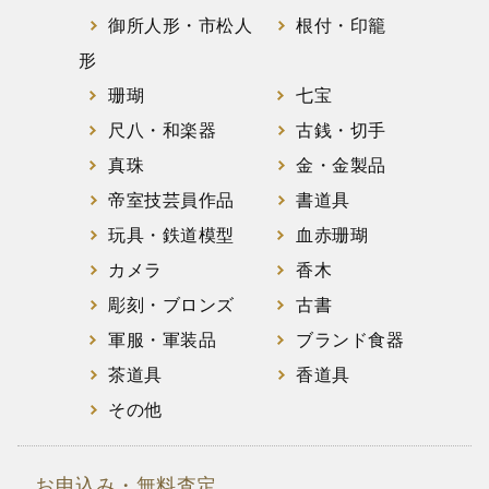
御所人形・市松人
根付・印籠
形
珊瑚
七宝
尺八・和楽器
古銭・切手
真珠
金・金製品
帝室技芸員作品
書道具
玩具・鉄道模型
血赤珊瑚
カメラ
香木
彫刻・ブロンズ
古書
軍服・軍装品
ブランド食器
茶道具
香道具
その他
お申込み・無料査定