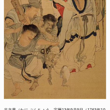
谷文晁（たに ぶんちょう、宝暦13年9月9日（1763年10