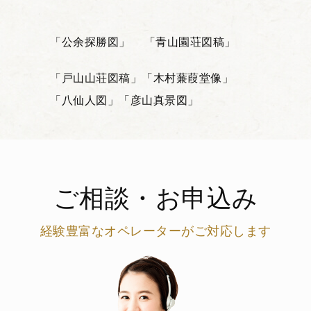
「公余探勝図」
「青山園荘図稿」
「戸山山荘図稿」
「木村蒹葭堂像」
「八仙人図」
「彦山真景図」
ご相談・お申込み
経験豊富なオペレーターがご対応します