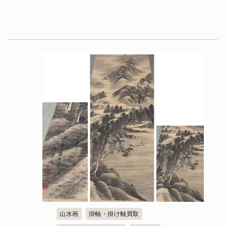
山水画
掛軸・掛け軸買取