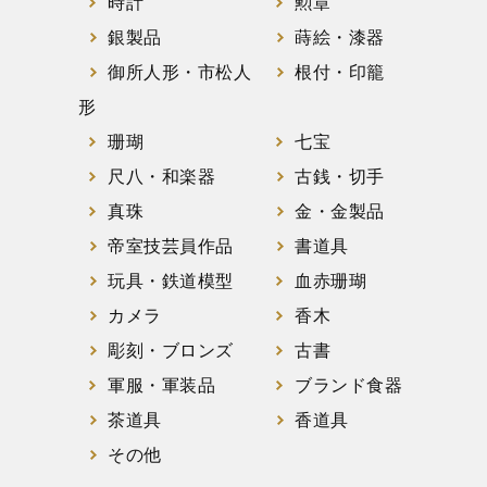
時計
勲章
銀製品
蒔絵・漆器
御所人形・市松人
根付・印籠
形
珊瑚
七宝
尺八・和楽器
古銭・切手
真珠
金・金製品
帝室技芸員作品
書道具
玩具・鉄道模型
血赤珊瑚
カメラ
香木
彫刻・ブロンズ
古書
軍服・軍装品
ブランド食器
茶道具
香道具
その他