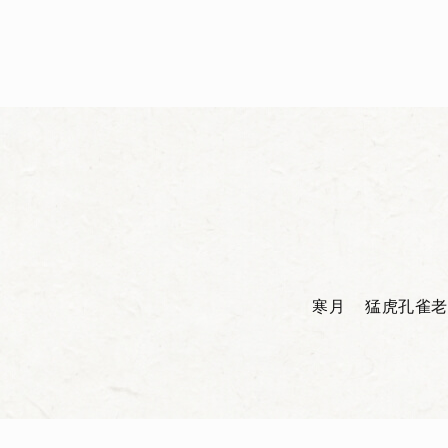
寒月
猛虎
孔雀
老