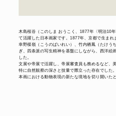
木島桜谷（このしま おうこく、1877年〈明治10年
て活躍した日本画家です。1877年、京都で生まれ
幸野楳嶺（こうのばいれい）、竹内栖鳳（たけう
ぎ、四条派の写生精神を基盤にしながら、西洋絵
した。
文展や帝展で活躍し、帝展審査員も務めるなど、
特に自然観察の深さと技量で際立った存在でした
本画における動物表現の新たな境地を切り開いた