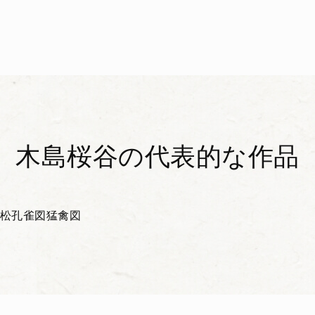
木島桜谷の代表的な作品
松孔雀図
猛禽図