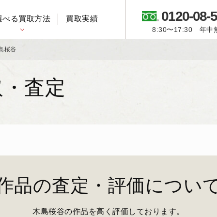
0120-08-
選べる買取方法
買取実績
8:30〜17:30 年
御所人形・市松人形
島桜谷
取・査定
作品の査定・評価につい
木島桜谷の作品を高く評価しております。